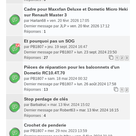
Cadre pour Maxxfan Deluxe et Dometic Micro Heki
sur Renault Master 3
par
Harlan68
» ven. 20 févr. 2026 17:05
Dernier message par
JLP
»
ven. 20 févr. 2026 17:12
Réponses :
1
Et pourquoi pas un SOG
par
PB1807
» jeu. 19 sept. 2024 16:47
Dernier message par
PB1807
»
lun. 23 sept. 2024 23:50
Réponses :
27
1
2
3
Pièces de réparation pour les balconnets d'un
Dometic RC10.4T.70
par
PB1807
» sam. 18 mai 2024 00:32
Dernier message par
PB1807
»
lun. 26 août 2024 17:58
Réponses :
13
1
2
Stop perdage de clés
par
Barbatruc
» mar. 13 févr. 2024 15:02
Dernier message par
Robert63
»
mar. 13 févr. 2024 16:15
Réponses :
4
Crochet de penderie
par
PB1807
» mer. 29 nov. 2023 13:59