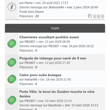
par
Pierre
» ven. 20 août 2021 17:57
Dernier message par
Jfrancois94
»
mar. 2 janv. 2024 18:49
Posté dans
Divers
Réponses :
23
1
2
3
Sujets
Charnieres occultant portière avant
par
PB1807
» ven. 12 juin 2026 08:39
Dernier message par
PB1807
»
mar. 16 juin 2026 16:22
Réponses :
5
Poignée de vidange pour carré de 9 mm
par
PB1807
» ven. 12 juin 2026 17:40
Réponses :
0
Cales pour cube butagaz
par
Harlan68
» lun. 18 mai 2026 21:45
Réponses :
0
Porte Vélo: le bout du Guidon touche la vitre
Arrière
par
PB1807
» mar. 10 mars 2026 12:24
Dernier message par
Baudivien
»
dim. 15 mars 2026 14:12
Réponses :
6