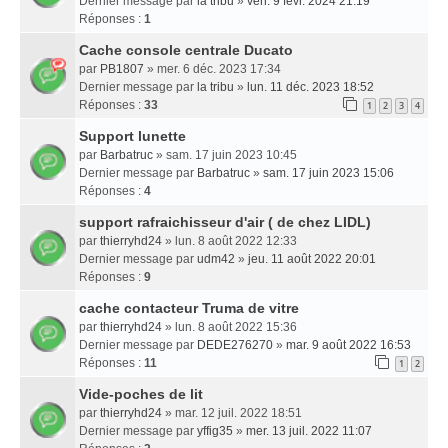
Dernier message par
la tribu
»
ven. 9 févr. 2024 21:19
Réponses :
1
Cache console centrale Ducato
par
PB1807
» mer. 6 déc. 2023 17:34
Dernier message par
la tribu
»
lun. 11 déc. 2023 18:52
Réponses :
33
1
2
3
4
Support lunette
par
Barbatruc
» sam. 17 juin 2023 10:45
Dernier message par
Barbatruc
»
sam. 17 juin 2023 15:06
Réponses :
4
support rafraichisseur d'air ( de chez LIDL)
par
thierryhd24
» lun. 8 août 2022 12:33
Dernier message par
udm42
»
jeu. 11 août 2022 20:01
Réponses :
9
cache contacteur Truma de vitre
par
thierryhd24
» lun. 8 août 2022 15:36
Dernier message par
DEDE276270
»
mar. 9 août 2022 16:53
Réponses :
11
1
2
Vide-poches de lit
par
thierryhd24
» mar. 12 juil. 2022 18:51
Dernier message par
yffig35
»
mer. 13 juil. 2022 11:07