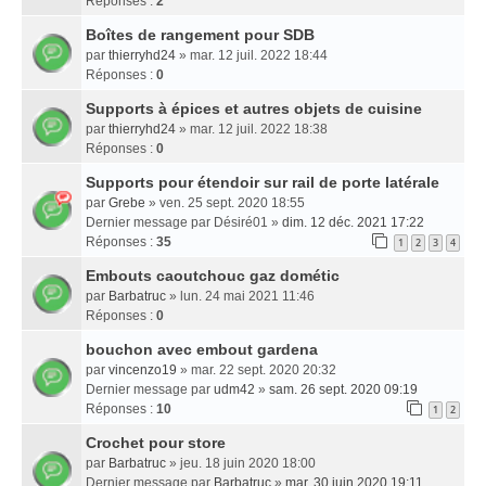
Réponses :
2
Boîtes de rangement pour SDB
par
thierryhd24
» mar. 12 juil. 2022 18:44
Réponses :
0
Supports à épices et autres objets de cuisine
par
thierryhd24
» mar. 12 juil. 2022 18:38
Réponses :
0
Supports pour étendoir sur rail de porte latérale
par
Grebe
» ven. 25 sept. 2020 18:55
Dernier message par
Désiré01
»
dim. 12 déc. 2021 17:22
Réponses :
35
1
2
3
4
Embouts caoutchouc gaz dométic
par
Barbatruc
» lun. 24 mai 2021 11:46
Réponses :
0
bouchon avec embout gardena
par
vincenzo19
» mar. 22 sept. 2020 20:32
Dernier message par
udm42
»
sam. 26 sept. 2020 09:19
Réponses :
10
1
2
Crochet pour store
par
Barbatruc
» jeu. 18 juin 2020 18:00
Dernier message par
Barbatruc
»
mar. 30 juin 2020 19:11