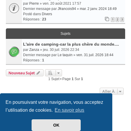
par
Pierre
» ven. 20 août 2021 17:57
Dernier message par
Jfrancois94
»
mar. 2 janv. 2024 18:49
Posté dans
Divers
Réponses :
23
1
2
3
Sujets
L'aire de camping-car la plus chère du monde....
par
Zanza
» jeu. 30 juil. 2026 22:34
Dernier message par
Le taquin
»
ven. 31 juil. 2026 18:44
Réponses :
1
Nouveau Sujet
1 Sujet • Page
1
Sur
1
Aller À
En poursuivant votre navigation, vous acceptez
Accueil
Politiques & cookies
Nous contacter
l’utilisation de cookies.
En savoir plus
Développé par
phpBB
® Forum Software © phpBB Limited
OK
Traduit par
phpBB-fr.com
Style
we_universal
created by INVENTEA & v12mike