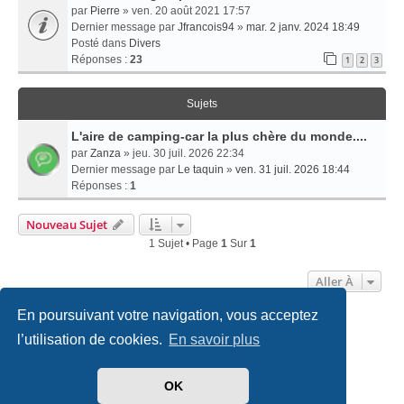
par
Pierre
» ven. 20 août 2021 17:57
Dernier message par
Jfrancois94
»
mar. 2 janv. 2024 18:49
Posté dans
Divers
Réponses :
23
1
2
3
Sujets
L'aire de camping-car la plus chère du monde....
par
Zanza
» jeu. 30 juil. 2026 22:34
Dernier message par
Le taquin
»
ven. 31 juil. 2026 18:44
Réponses :
1
Nouveau Sujet
1 Sujet • Page
1
Sur
1
Aller À
En poursuivant votre navigation, vous acceptez
Accueil
Politiques & cookies
Nous contacter
l’utilisation de cookies.
En savoir plus
Développé par
phpBB
® Forum Software © phpBB Limited
OK
Traduit par
phpBB-fr.com
Style
we_universal
created by INVENTEA & v12mike