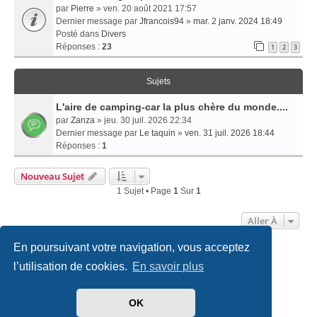
par
Pierre
» ven. 20 août 2021 17:57
Dernier message par
Jfrancois94
»
mar. 2 janv. 2024 18:49
Posté dans
Divers
Réponses :
23
1
2
3
Sujets
L'aire de camping-car la plus chère du monde....
par
Zanza
» jeu. 30 juil. 2026 22:34
Dernier message par
Le taquin
»
ven. 31 juil. 2026 18:44
Réponses :
1
Nouveau Sujet
1 Sujet • Page
1
Sur
1
Aller À
En poursuivant votre navigation, vous acceptez
Accueil
Politiques & cookies
Nous contacter
l’utilisation de cookies.
En savoir plus
Développé par
phpBB
® Forum Software © phpBB Limited
OK
Traduit par
phpBB-fr.com
Style
we_universal
created by INVENTEA & v12mike