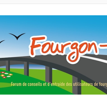
ns, fourgons aménagés, vans et de camping-car. Partagez votre expérie