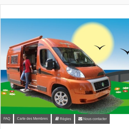
Fourgon-plaisir.com
Forum de conseils et d'entraide des utilisateurs de fourgo
FAQ
Carte des Membres
Règles
Nous contacter