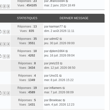
Réponses :
23
par
Jfrancois94
Vues :
454105
mar. 2 janv. 2024 18:49
1
2
3
STATISTIQUES
DERNIER MESSAGE
Réponses :
13
par
karman77
Vues :
835
dim. 2 août 2026 11:11
1
2
Réponses :
35
par
udm42
Vues :
3551
jeu. 30 juil. 2026 09:00
2
3
4
Réponses :
10
par
djdem1664
Vues :
4202
jeu. 16 juil. 2026 09:04
1
2
Réponses :
8
par
jmriz33
Vues :
3434
dim. 12 juil. 2026 08:50
Réponses :
4
par
Uno31
Vues :
1349
mer. 8 juil. 2026 15:22
Réponses :
19
par
inflamers
Vues :
4589
mar. 7 juil. 2026 08:09
1
2
Réponses :
5
par
Broeksac
Vues :
1431
sam. 4 juil. 2026 12:23