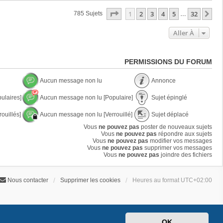
Page
1
Sur
32
1
2
3
4
5
32
Su
785 Sujets
…
Aller À
PERMISSIONS DU FORUM
Aucun message non lu
Annonce
A
A
ulaires]
Aucun message non lu [Populaire]
Sujet épinglé
u
n
c
n
A
S
u
o
ouillés]
Aucun message non lu [Verrouillé]
Sujet déplacé
u
u
n
n
c
j
A
S
m
Vous
ne pouvez pas
poster de nouveaux sujets
c
u
e
u
u
e
Vous
ne pouvez pas
e
répondre aux sujets
n
t
c
j
s
Vous
ne pouvez pas
modifier vos messages
m
é
u
e
s
Vous
ne pouvez pas
supprimer vos messages
e
p
n
t
a
Vous
ne pouvez pas
joindre des fichiers
s
i
m
d
g
s
n
e
é
e
a
g
s
p
n
g
l
Nous contacter
Supprimer les cookies
Heures au format
UTC+02:00
s
l
o
e
é
a
a
n
n
g
c
l
o
e
é
u
n
n
l
o
u
OK