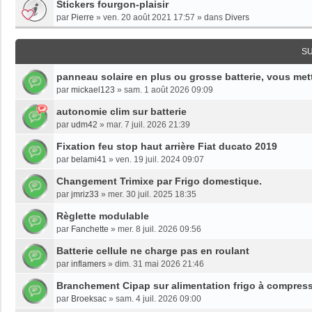
Stickers fourgon-plaisir
par
Pierre
»
ven. 20 août 2021 17:57
» dans
Divers
S
panneau solaire en plus ou grosse batterie, vous mett
par
mickael123
»
sam. 1 août 2026 09:09
autonomie clim sur batterie
par
udm42
»
mar. 7 juil. 2026 21:39
Fixation feu stop haut arrière Fiat ducato 2019
par
belami41
»
ven. 19 juil. 2024 09:07
Changement Trimixe par Frigo domestique.
par
jmriz33
»
mer. 30 juil. 2025 18:35
Règlette modulable
par
Fanchette
»
mer. 8 juil. 2026 09:56
Batterie cellule ne charge pas en roulant
par
inflamers
»
dim. 31 mai 2026 21:46
Branchement Cipap sur alimentation frigo à compres
par
Broeksac
»
sam. 4 juil. 2026 09:00