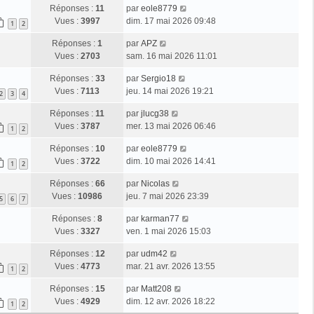
Réponses :
11
par
eole8779
Vues :
3997
dim. 17 mai 2026 09:48
1
2
Réponses :
1
par
APZ
Vues :
2703
sam. 16 mai 2026 11:01
Réponses :
33
par
Sergio18
Vues :
7113
jeu. 14 mai 2026 19:21
2
3
4
Réponses :
11
par
jlucg38
Vues :
3787
mer. 13 mai 2026 06:46
1
2
Réponses :
10
par
eole8779
Vues :
3722
dim. 10 mai 2026 14:41
1
2
Réponses :
66
par
Nicolas
Vues :
10986
jeu. 7 mai 2026 23:39
5
6
7
Réponses :
8
par
karman77
Vues :
3327
ven. 1 mai 2026 15:03
Réponses :
12
par
udm42
Vues :
4773
mar. 21 avr. 2026 13:55
1
2
Réponses :
15
par
Matt208
Vues :
4929
dim. 12 avr. 2026 18:22
1
2