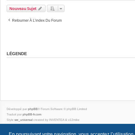
Nouveau Sujet
Retourner À L’index Du Forum
LÉGENDE
Développé par
phpBB
® Forum Software © phpBB Limited
Traduit par
phpBB-fr.com
Style
we_universal
created by INVENTEA & v12mike
|
En poursuivant votre navigation, vous acceptez l’utilisation