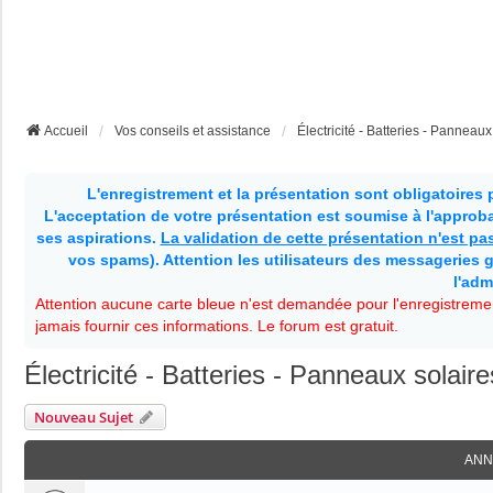
Accueil
Vos conseils et assistance
Électricité - Batteries - Panneaux 
L'enregistrement et la présentation sont obligatoires
L'acceptation de votre présentation est soumise à l'approbat
ses aspirations.
La validation de cette présentation n'est p
vos spams). Attention les utilisateurs des messageries g
l'adm
Attention aucune carte bleue n'est demandée pour l'enregistremen
jamais fournir ces informations. Le forum est gratuit.
Électricité - Batteries - Panneaux solaires
Nouveau Sujet
ANN