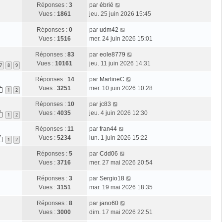
Réponses :
3
par
ébrié
Vues :
1861
jeu. 25 juin 2026 15:45
Réponses :
0
par
udm42
Vues :
1516
mer. 24 juin 2026 15:01
Réponses :
83
par
eole8779
Vues :
10161
jeu. 11 juin 2026 14:31
7
8
9
Réponses :
14
par
MartineC
Vues :
3251
mer. 10 juin 2026 10:28
1
2
Réponses :
10
par
jc83
Vues :
4035
jeu. 4 juin 2026 12:30
1
2
Réponses :
11
par
fran44
Vues :
5234
lun. 1 juin 2026 15:22
1
2
Réponses :
5
par
Cdd06
Vues :
3716
mer. 27 mai 2026 20:54
Réponses :
3
par
Sergio18
Vues :
3151
mar. 19 mai 2026 18:35
Réponses :
8
par
jano60
Vues :
3000
dim. 17 mai 2026 22:51