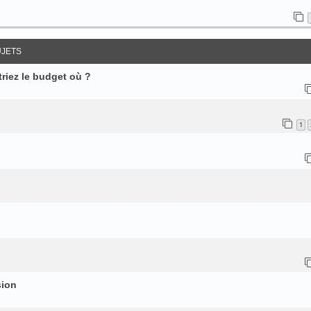
UJETS
riez le budget où ?
1
sion