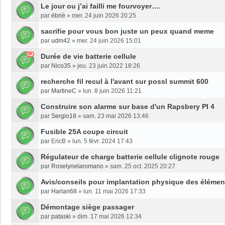
Le jour ou j’ai failli me fourvoyer….
par
ébrié
»
mer. 24 juin 2026 20:25
sacrifie pour vous bon juste un peux quand meme
par
udm42
»
mer. 24 juin 2026 15:01
Durée de vie batterie cellule
par
Nico35
»
jeu. 23 juin 2022 18:26
recherche fil recul à l'avant sur possl summit 600
par
MartineC
»
lun. 8 juin 2026 11:21
Construire son alarme sur base d'un Rapsbery PI 4
par
Sergio18
»
sam. 23 mai 2026 13:46
Fusible 25A coupe circuit
par
EricB
»
lun. 5 févr. 2024 17:43
Régulateur de charge batterie cellule clignote rouge
par
Roselynelaromano
»
sam. 25 oct. 2025 20:27
Avis/conseils pour implantation physique des élément
par
Harlan68
»
lun. 11 mai 2026 17:33
Démontage siège passager
par
pataski
»
dim. 17 mai 2026 12:34