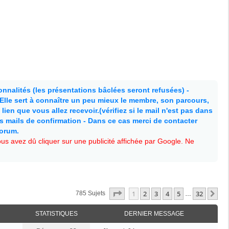
nnalités (les présentations bâclées seront refusées) -
. Elle sert à connaître un peu mieux le membre, son parcours,
lien que vous allez recevoir.(vérifiez si le mail n'est pas dans
es mails de confirmation - Dans ce cas merci de contacter
forum.
s avez dû cliquer sur une publicité affichée par Google. Ne
Page
1
Sur
32
1
2
3
4
5
32
Su
785 Sujets
…
STATISTIQUES
DERNIER MESSAGE