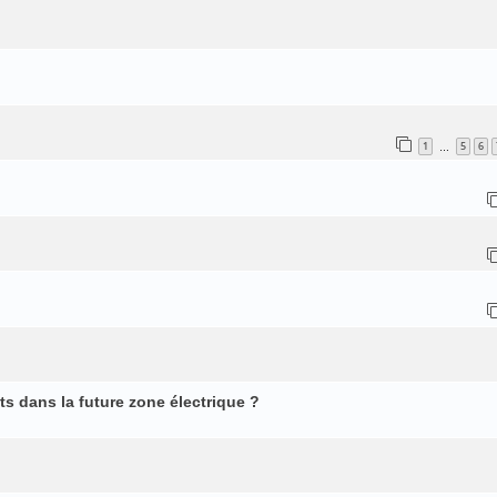
1
5
6
…
s dans la future zone électrique ?