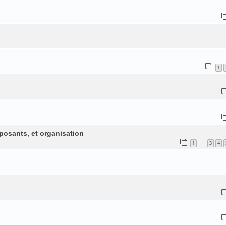
1
posants, et organisation
1
3
4
…