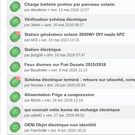
Charge batterie porteur par panneau solaire.
par
ddudbreu
»
mer. 13 mai 2026 12:57
Vérification schéma électrique
par
Julnic
»
sam. 16 mai 2026 08:27
Station générateur solaire 3000W+ DIY made APZ
par
APZ
»
lun. 15 mai 2023 14:15
Station électrique
par
jlucg38
»
dim. 10 mai 2026 07:47
Feux diurnes sur Fiat Ducato 2015/2016
par
Baudivien
»
ven. 8 mai 2026 11:13
Schéma électrique terminé : retours sur sécurité, com
par
Nicolas
»
dim. 29 juin 2025 05:04
Alimentation Frigo a compression
par
Michh
»
mer. 29 avr. 2026 12:19
qui connait cette borne de recharge electrique
par
udm42
»
ven. 17 avr. 2026 09:32
OENI Objet électrique non identifié
par
Fanchette
»
jeu. 9 avr. 2026 18:22