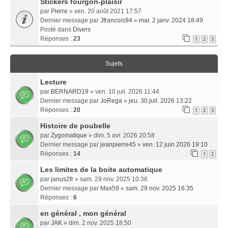
Stickers fourgon-plaisir
par
Pierre
» ven. 20 août 2021 17:57
Dernier message par
Jfrancois94
»
mar. 2 janv. 2024 18:49
Posté dans
Divers
Réponses :
23
1
2
3
Sujets
Lecture
par
BERNARD19
» ven. 10 juil. 2026 11:44
Dernier message par
JoRega
»
jeu. 30 juil. 2026 13:22
Réponses :
20
1
2
3
Histoire de poubelle
par
Zygomatique
» dim. 5 avr. 2026 20:58
Dernier message par
jeanpierre45
»
ven. 12 juin 2026 19:10
Réponses :
14
1
2
Les limites de la boite automatique
par
janus2fr
» sam. 29 nov. 2025 10:36
Dernier message par
Max59
»
sam. 29 nov. 2025 16:35
Réponses :
6
en général , mon général
par
JAK
» dim. 2 nov. 2025 18:50