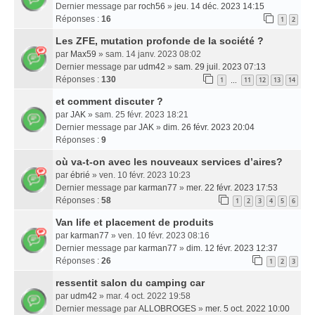
Dernier message par
roch56
»
jeu. 14 déc. 2023 14:15
Réponses :
16
1
2
Les ZFE, mutation profonde de la société ?
par
Max59
» sam. 14 janv. 2023 08:02
Dernier message par
udm42
»
sam. 29 juil. 2023 07:13
Réponses :
130
1
11
12
13
14
…
et comment discuter ?
par
JAK
» sam. 25 févr. 2023 18:21
Dernier message par
JAK
»
dim. 26 févr. 2023 20:04
Réponses :
9
où va-t-on avec les nouveaux services d’aires?
par
ébrié
» ven. 10 févr. 2023 10:23
Dernier message par
karman77
»
mer. 22 févr. 2023 17:53
Réponses :
58
1
2
3
4
5
6
Van life et placement de produits
par
karman77
» ven. 10 févr. 2023 08:16
Dernier message par
karman77
»
dim. 12 févr. 2023 12:37
Réponses :
26
1
2
3
ressentit salon du camping car
par
udm42
» mar. 4 oct. 2022 19:58
Dernier message par
ALLOBROGES
»
mer. 5 oct. 2022 10:00