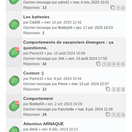
Dernier message par
udm42
»
mar. 4 nov. 2025 10:01
Réponses :
13
1
2
Les batteries
par
Cdd06
» mer. 16 juil. 2025 12:42
Dernier message par
Bobby04
»
jeu. 17 juil. 2025 18:53
Réponses :
2
Comportements de vacanciers étrangers : ça
questionne.
par
Pierre33
» jeu. 15 août 2024 10:09
Dernier message par
JAK
»
ven. 23 août 2024 17:55
Réponses :
42
1
2
3
4
5
Content :)
par
Pierre33
» lun. 8 juil. 2024 10:44
Dernier message par
Pierre
»
mer. 10 juil. 2024 22:07
Réponses :
22
1
2
3
Comportement
par
Bobby04
» lun. 2 oct. 2023 19:28
Dernier message par
Fanchette
»
mar. 9 juil. 2024 11:26
Réponses :
29
1
2
3
Attention ARNAQUE
par
ébrié
» ven. 8 déc. 2023 10:21