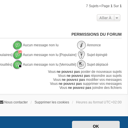
7 Sujets • Page
1
Sur
1
Aller À
PERMISSIONS DU FORUM
Aucun message non lu
Annonce
A
A
ulaires]
Aucun message non lu [Populaire]
Sujet épinglé
u
n
c
n
A
S
u
o
ouillés]
Aucun message non lu [Verrouillé]
Sujet déplacé
u
u
n
n
c
j
A
S
m
Vous
ne pouvez pas
poster de nouveaux sujets
c
u
e
u
u
e
Vous
ne pouvez pas
e
répondre aux sujets
n
t
c
j
s
Vous
ne pouvez pas
modifier vos messages
m
é
u
e
s
Vous
ne pouvez pas
supprimer vos messages
e
p
n
t
a
Vous
ne pouvez pas
joindre des fichiers
s
i
m
d
g
s
n
e
é
e
a
g
s
p
n
g
l
Nous contacter
Supprimer les cookies
Heures au format
UTC+02:00
s
l
o
e
é
a
a
n
n
g
c
l
o
e
é
u
n
n
l
o
u
OK
n