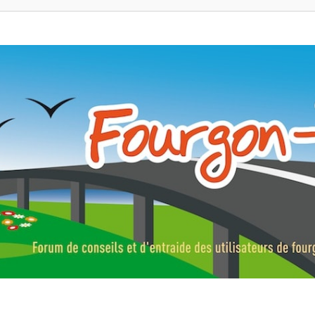
ns, fourgons aménagés, vans et de camping-car. Partagez votre expérie