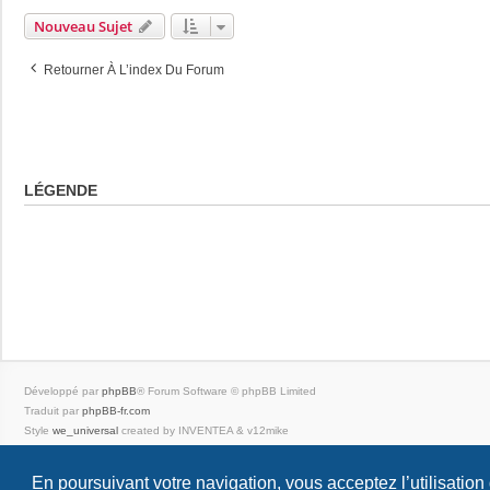
Nouveau Sujet
Retourner À L’index Du Forum
LÉGENDE
Développé par
phpBB
® Forum Software © phpBB Limited
Traduit par
phpBB-fr.com
Style
we_universal
created by INVENTEA & v12mike
|
En poursuivant votre navigation, vous acceptez l’utilisation