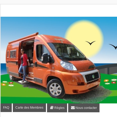
Fourgon-plaisir.com
Forum de conseils et d'entraide des utilisateurs de fourgo
FAQ
Carte des Membres
Règles
Nous contacter