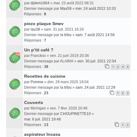
par
djdem1664
» mar. 23 août 2022 08:31
Dernier message par
Max59
»
mer. 24 août 2022 10:33
Réponses :
8
piezo plaque Smev
par
lau38
» sam. 31 juil. 2021 16:26
Dernier message par
la tribu
»
sam. 7 août 2021 14:58
Réponses :
7
Un p’tit café ?
par
Franckso
» ven. 21 juin 2019 20:36
Dernier message par
ALAINH
»
ven. 30 juil. 2021 22:04
Réponses :
38
1
2
3
4
Recettes de cuisine
par
Pomme
» dim. 29 mars 2020 19:04
Dernier message par
la tribu
»
sam. 24 juil. 2021 12:29
Réponses :
23
1
2
3
Couverts
par
Michigan
» ven. 7 févr. 2020 20:48
Dernier message par
CHOUPINETTE10
»
mar. 6 juil. 2021 19:48
Réponses :
13
1
2
aspirateur Incasa