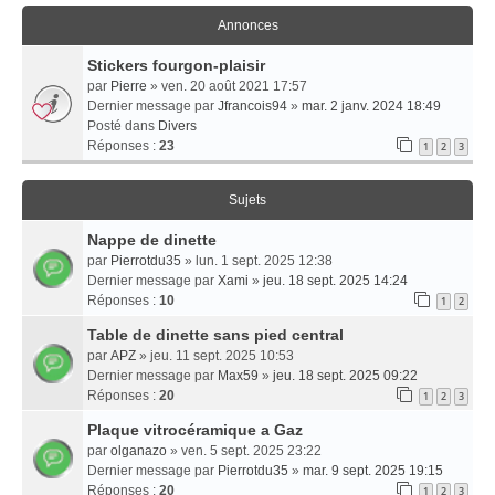
Annonces
Stickers fourgon-plaisir
par
Pierre
» ven. 20 août 2021 17:57
Dernier message par
Jfrancois94
»
mar. 2 janv. 2024 18:49
Posté dans
Divers
Réponses :
23
1
2
3
Sujets
Nappe de dinette
par
Pierrotdu35
» lun. 1 sept. 2025 12:38
Dernier message par
Xami
»
jeu. 18 sept. 2025 14:24
Réponses :
10
1
2
Table de dinette sans pied central
par
APZ
» jeu. 11 sept. 2025 10:53
Dernier message par
Max59
»
jeu. 18 sept. 2025 09:22
Réponses :
20
1
2
3
Plaque vitrocéramique a Gaz
par
olganazo
» ven. 5 sept. 2025 23:22
Dernier message par
Pierrotdu35
»
mar. 9 sept. 2025 19:15
Réponses :
20
1
2
3