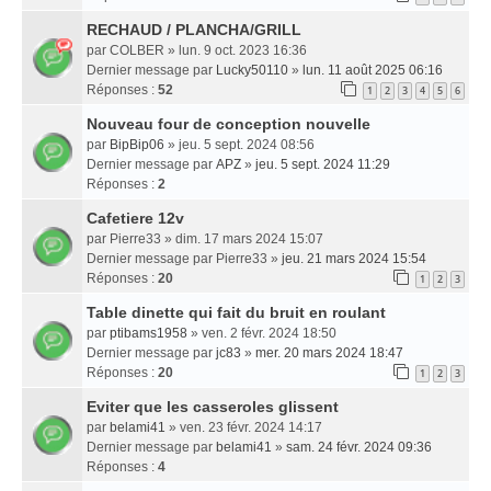
RECHAUD / PLANCHA/GRILL
par
COLBER
» lun. 9 oct. 2023 16:36
Dernier message par
Lucky50110
»
lun. 11 août 2025 06:16
Réponses :
52
1
2
3
4
5
6
Nouveau four de conception nouvelle
par
BipBip06
» jeu. 5 sept. 2024 08:56
Dernier message par
APZ
»
jeu. 5 sept. 2024 11:29
Réponses :
2
Cafetiere 12v
par
Pierre33
» dim. 17 mars 2024 15:07
Dernier message par
Pierre33
»
jeu. 21 mars 2024 15:54
Réponses :
20
1
2
3
Table dinette qui fait du bruit en roulant
par
ptibams1958
» ven. 2 févr. 2024 18:50
Dernier message par
jc83
»
mer. 20 mars 2024 18:47
Réponses :
20
1
2
3
Eviter que les casseroles glissent
par
belami41
» ven. 23 févr. 2024 14:17
Dernier message par
belami41
»
sam. 24 févr. 2024 09:36
Réponses :
4