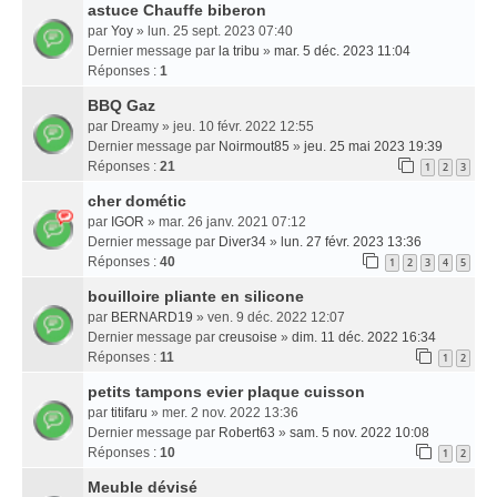
astuce Chauffe biberon
par
Yoy
» lun. 25 sept. 2023 07:40
Dernier message par
la tribu
»
mar. 5 déc. 2023 11:04
Réponses :
1
BBQ Gaz
par
Dreamy
» jeu. 10 févr. 2022 12:55
Dernier message par
Noirmout85
»
jeu. 25 mai 2023 19:39
Réponses :
21
1
2
3
cher dométic
par
IGOR
» mar. 26 janv. 2021 07:12
Dernier message par
Diver34
»
lun. 27 févr. 2023 13:36
Réponses :
40
1
2
3
4
5
bouilloire pliante en silicone
par
BERNARD19
» ven. 9 déc. 2022 12:07
Dernier message par
creusoise
»
dim. 11 déc. 2022 16:34
Réponses :
11
1
2
petits tampons evier plaque cuisson
par
titifaru
» mer. 2 nov. 2022 13:36
Dernier message par
Robert63
»
sam. 5 nov. 2022 10:08
Réponses :
10
1
2
Meuble dévisé