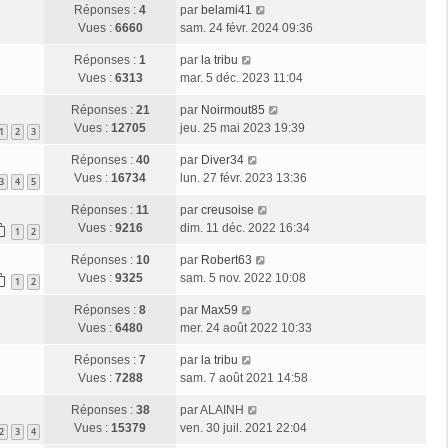
Réponses :
4
par
belami41
Vues :
6660
sam. 24 févr. 2024 09:36
Réponses :
1
par
la tribu
Vues :
6313
mar. 5 déc. 2023 11:04
Réponses :
21
par
Noirmout85
Vues :
12705
jeu. 25 mai 2023 19:39
1
2
3
Réponses :
40
par
Diver34
Vues :
16734
lun. 27 févr. 2023 13:36
3
4
5
Réponses :
11
par
creusoise
Vues :
9216
dim. 11 déc. 2022 16:34
1
2
Réponses :
10
par
Robert63
Vues :
9325
sam. 5 nov. 2022 10:08
1
2
Réponses :
8
par
Max59
Vues :
6480
mer. 24 août 2022 10:33
Réponses :
7
par
la tribu
Vues :
7288
sam. 7 août 2021 14:58
Réponses :
38
par
ALAINH
Vues :
15379
ven. 30 juil. 2021 22:04
2
3
4