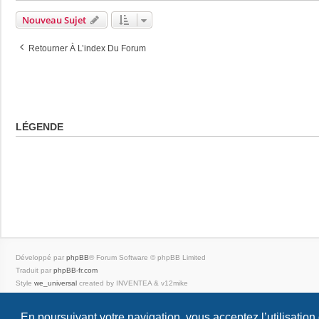
Nouveau Sujet
Retourner À L’index Du Forum
LÉGENDE
Développé par
phpBB
® Forum Software © phpBB Limited
Traduit par
phpBB-fr.com
Style
we_universal
created by INVENTEA & v12mike
|
En poursuivant votre navigation, vous acceptez l’utilisation