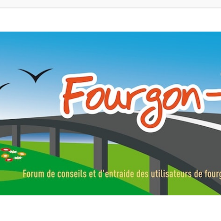
ns, fourgons aménagés, vans et de camping-car. Partagez votre expérie