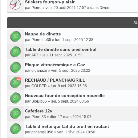
Stickers fourgon-plaisir
par
Pierre
»
ven. 20 août 2021 17:57
» dans
Divers
S
Nappe de dinette
par
Pierrotdu35
»
lun. 1 sept. 2025 12:38
Table de dinette sans pied central
par
APZ
»
jeu. 11 sept. 2025 10:53
Plaque vitrocéramique a Gaz
par
olganazo
»
ven. 5 sept. 2025 23:22
RECHAUD / PLANCHA/GRILL
par
COLBER
»
lun. 9 oct. 2023 16:36
Nouveau four de conception nouvelle
par
BipBip06
»
jeu. 5 sept. 2024 08:56
Cafetiere 12v
par
Pierre33
»
dim. 17 mars 2024 15:07
Table dinette qui fait du bruit en roulant
par
ptibams1958
»
ven. 2 févr. 2024 18:50