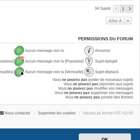
1
2
Su
34 Sujets
Aller À
PERMISSIONS DU FORUM
Aucun message non lu
Annonce
A
A
ulaires]
Aucun message non lu [Populaire]
Sujet épinglé
u
n
c
n
A
S
u
o
ouillés]
Aucun message non lu [Verrouillé]
Sujet déplacé
u
u
n
n
c
j
A
S
m
Vous
ne pouvez pas
poster de nouveaux sujets
c
u
e
u
u
e
Vous
ne pouvez pas
e
répondre aux sujets
n
t
c
j
s
Vous
ne pouvez pas
modifier vos messages
m
é
u
e
s
Vous
ne pouvez pas
supprimer vos messages
e
p
n
t
a
Vous
ne pouvez pas
joindre des fichiers
s
i
m
d
g
s
n
e
é
e
a
g
s
p
n
g
l
Nous contacter
Supprimer les cookies
Heures au format
UTC+02:00
s
l
o
e
é
a
a
n
n
g
c
l
o
e
é
u
n
n
l
o
u
OK