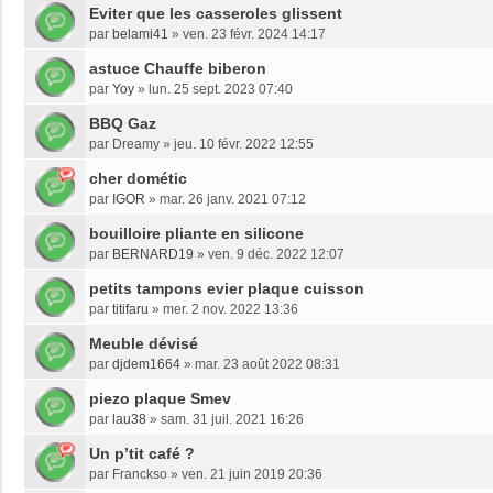
Eviter que les casseroles glissent
par
belami41
»
ven. 23 févr. 2024 14:17
astuce Chauffe biberon
par
Yoy
»
lun. 25 sept. 2023 07:40
BBQ Gaz
par
Dreamy
»
jeu. 10 févr. 2022 12:55
cher dométic
par
IGOR
»
mar. 26 janv. 2021 07:12
bouilloire pliante en silicone
par
BERNARD19
»
ven. 9 déc. 2022 12:07
petits tampons evier plaque cuisson
par
titifaru
»
mer. 2 nov. 2022 13:36
Meuble dévisé
par
djdem1664
»
mar. 23 août 2022 08:31
piezo plaque Smev
par
lau38
»
sam. 31 juil. 2021 16:26
Un p’tit café ?
par
Franckso
»
ven. 21 juin 2019 20:36