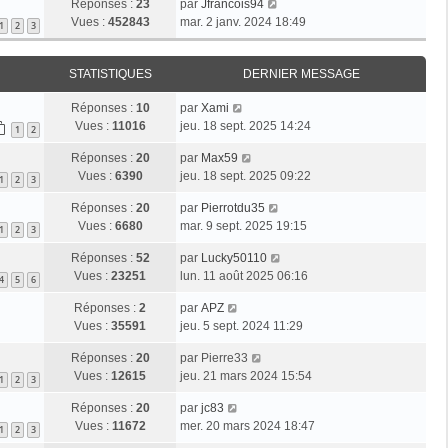
Réponses :
23
par
Jfrancois94
Vues :
452843
mar. 2 janv. 2024 18:49
1
2
3
STATISTIQUES
DERNIER MESSAGE
Réponses :
10
par
Xami
Vues :
11016
jeu. 18 sept. 2025 14:24
1
2
Réponses :
20
par
Max59
Vues :
6390
jeu. 18 sept. 2025 09:22
1
2
3
Réponses :
20
par
Pierrotdu35
Vues :
6680
mar. 9 sept. 2025 19:15
1
2
3
Réponses :
52
par
Lucky50110
Vues :
23251
lun. 11 août 2025 06:16
4
5
6
Réponses :
2
par
APZ
Vues :
35591
jeu. 5 sept. 2024 11:29
Réponses :
20
par
Pierre33
Vues :
12615
jeu. 21 mars 2024 15:54
1
2
3
Réponses :
20
par
jc83
Vues :
11672
mer. 20 mars 2024 18:47
1
2
3