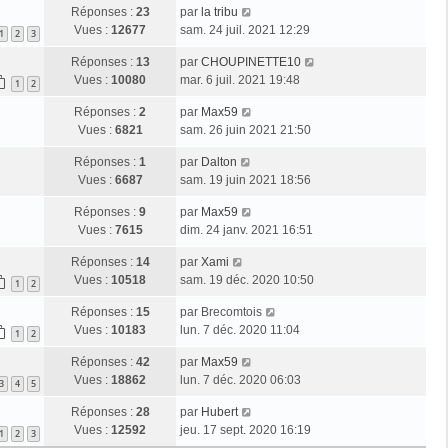
Réponses :
23
par
la tribu
Vues :
12677
sam. 24 juil. 2021 12:29
1
2
3
Réponses :
13
par
CHOUPINETTE10
Vues :
10080
mar. 6 juil. 2021 19:48
1
2
Réponses :
2
par
Max59
Vues :
6821
sam. 26 juin 2021 21:50
Réponses :
1
par
Dalton
Vues :
6687
sam. 19 juin 2021 18:56
Réponses :
9
par
Max59
Vues :
7615
dim. 24 janv. 2021 16:51
Réponses :
14
par
Xami
Vues :
10518
sam. 19 déc. 2020 10:50
1
2
Réponses :
15
par
Brecomtois
Vues :
10183
lun. 7 déc. 2020 11:04
1
2
Réponses :
42
par
Max59
Vues :
18862
lun. 7 déc. 2020 06:03
3
4
5
Réponses :
28
par
Hubert
Vues :
12592
jeu. 17 sept. 2020 16:19
1
2
3