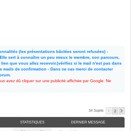
nnalités (les présentations bâclées seront refusées) -
. Elle sert à connaître un peu mieux le membre, son parcours,
lien que vous allez recevoir.(vérifiez si le mail n'est pas dans
es mails de confirmation - Dans ce cas merci de contacter
forum.
s avez dû cliquer sur une publicité affichée par Google. Ne
1
2
Su
34 Sujets
STATISTIQUES
DERNIER MESSAGE