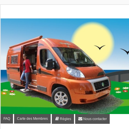
Fourgon-plaisir.com
Forum de conseils et d'entraide des utilisateurs de fourgo
FAQ
Carte des Membres
Règles
Nous contacter