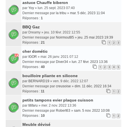
astuce Chauffe biberon
par
Yoy
» lun. 25 sept. 2023 07:40
Dernier message par
la tribu
»
mar. 5 déc. 2023 11:04
Réponses :
1
BBQ Gaz
par
Dreamy
» jeu. 10 févr. 2022 12:55
Dernier message par
Noirmout85
»
jeu. 25 mai 2023 19:39
Réponses :
21
1
2
3
cher dométic
par
IGOR
» mar. 26 janv. 2021 07:12
Dernier message par
Diver34
»
lun. 27 févr. 2023 13:36
Réponses :
40
1
2
3
4
5
bouilloire pliante en silicone
par
BERNARD19
» ven. 9 déc. 2022 12:07
Dernier message par
creusoise
»
dim. 11 déc. 2022 16:34
Réponses :
11
1
2
petits tampons evier plaque cuisson
par
titifaru
» mer. 2 nov. 2022 13:36
Dernier message par
Robert63
»
sam. 5 nov. 2022 10:08
Réponses :
10
1
2
Meuble dévisé