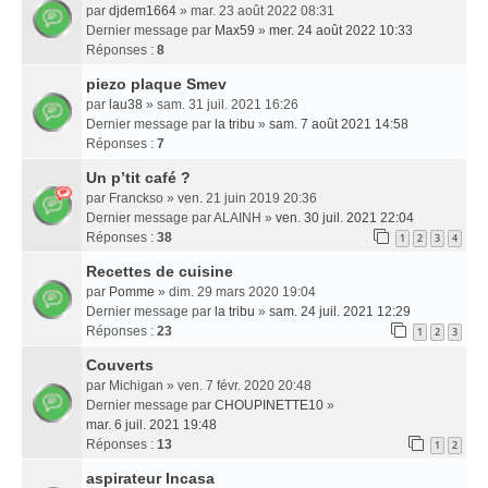
par
djdem1664
» mar. 23 août 2022 08:31
Dernier message par
Max59
»
mer. 24 août 2022 10:33
Réponses :
8
piezo plaque Smev
par
lau38
» sam. 31 juil. 2021 16:26
Dernier message par
la tribu
»
sam. 7 août 2021 14:58
Réponses :
7
Un p’tit café ?
par
Franckso
» ven. 21 juin 2019 20:36
Dernier message par
ALAINH
»
ven. 30 juil. 2021 22:04
Réponses :
38
1
2
3
4
Recettes de cuisine
par
Pomme
» dim. 29 mars 2020 19:04
Dernier message par
la tribu
»
sam. 24 juil. 2021 12:29
Réponses :
23
1
2
3
Couverts
par
Michigan
» ven. 7 févr. 2020 20:48
Dernier message par
CHOUPINETTE10
»
mar. 6 juil. 2021 19:48
Réponses :
13
1
2
aspirateur Incasa