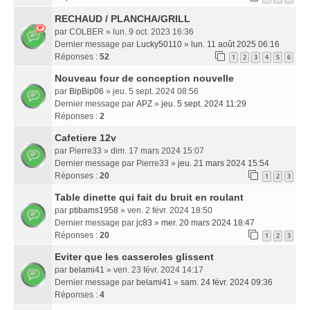
RECHAUD / PLANCHA/GRILL
par
COLBER
» lun. 9 oct. 2023 16:36
Dernier message par
Lucky50110
»
lun. 11 août 2025 06:16
Réponses :
52
1
2
3
4
5
6
Nouveau four de conception nouvelle
par
BipBip06
» jeu. 5 sept. 2024 08:56
Dernier message par
APZ
»
jeu. 5 sept. 2024 11:29
Réponses :
2
Cafetiere 12v
par
Pierre33
» dim. 17 mars 2024 15:07
Dernier message par
Pierre33
»
jeu. 21 mars 2024 15:54
Réponses :
20
1
2
3
Table dinette qui fait du bruit en roulant
par
ptibams1958
» ven. 2 févr. 2024 18:50
Dernier message par
jc83
»
mer. 20 mars 2024 18:47
Réponses :
20
1
2
3
Eviter que les casseroles glissent
par
belami41
» ven. 23 févr. 2024 14:17
Dernier message par
belami41
»
sam. 24 févr. 2024 09:36
Réponses :
4