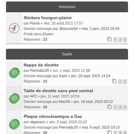
Annonces
Stickers fourgon-plaisir
par
Pierre
» ven. 20 août 2021 17:57
Dernier message par
Jfrancois94
»
mar. 2 janv. 2024 18:49
Posté dans
Divers
Réponses :
23
1
2
3
Sujets
Nappe de dinette
par
Pierrotdu35
» lun. 1 sept. 2025 12:38
Dernier message par
Xami
»
jeu. 18 sept. 2025 14:24
Réponses :
10
1
2
Table de dinette sans pied central
par
APZ
» jeu. 11 sept. 2025 10:53
Dernier message par
Max59
»
jeu. 18 sept. 2025 09:22
Réponses :
20
1
2
3
Plaque vitrocéramique a Gaz
par
olganazo
» ven. 5 sept. 2025 23:22
Dernier message par
Pierrotdu35
»
mar. 9 sept. 2025 19:15
Réponses :
20
1
2
3