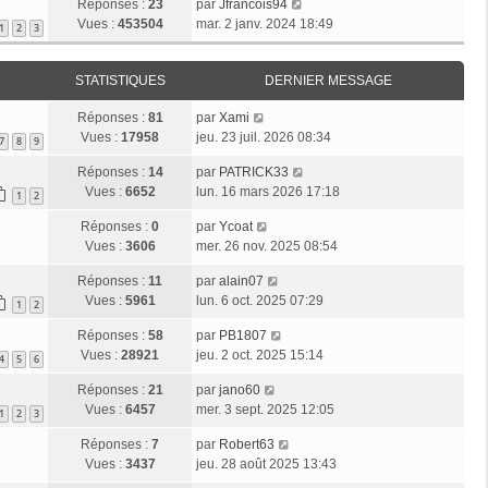
Réponses :
23
par
Jfrancois94
Vues :
453504
mar. 2 janv. 2024 18:49
1
2
3
STATISTIQUES
DERNIER MESSAGE
Réponses :
81
par
Xami
Vues :
17958
jeu. 23 juil. 2026 08:34
7
8
9
Réponses :
14
par
PATRICK33
Vues :
6652
lun. 16 mars 2026 17:18
1
2
Réponses :
0
par
Ycoat
Vues :
3606
mer. 26 nov. 2025 08:54
Réponses :
11
par
alain07
Vues :
5961
lun. 6 oct. 2025 07:29
1
2
Réponses :
58
par
PB1807
Vues :
28921
jeu. 2 oct. 2025 15:14
4
5
6
Réponses :
21
par
jano60
Vues :
6457
mer. 3 sept. 2025 12:05
1
2
3
Réponses :
7
par
Robert63
Vues :
3437
jeu. 28 août 2025 13:43