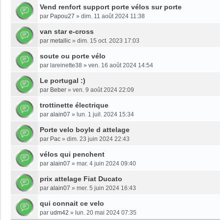
Vend renfort support porte vélos sur porte
par
Papou27
»
dim. 11 août 2024 11:38
van star e-cross
par
metallic
»
dim. 15 oct. 2023 17:03
soute ou porte vélo
par
lareinette38
»
ven. 16 août 2024 14:54
Le portugal :)
par
Beber
»
ven. 9 août 2024 22:09
trottinette électrique
par
alain07
»
lun. 1 juil. 2024 15:34
Porte velo boyle d attelage
par
Pac
»
dim. 23 juin 2024 22:43
vélos qui penchent
par
alain07
»
mar. 4 juin 2024 09:40
prix attelage Fiat Ducato
par
alain07
»
mer. 5 juin 2024 16:43
qui connait ce velo
par
udm42
»
lun. 20 mai 2024 07:35