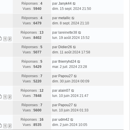
Réponses :
4
par
Janyk44
Vues :
5940
dim. 15 sept. 2024 21:50
Réponses :
4
par
metallic
Vues :
6479
dim. 8 sept. 2024 21:10
Réponses :
13
par
lareinette38
Vues :
8402
lun. 19 août 2024 15:52
1
2
Réponses :
5
par
Didier26
Vues :
5077
dim. 11 août 2024 17:58
Réponses :
5
par
thierryhd24
Vues :
5429
mar. 2 juil. 2024 23:28
Réponses :
7
par
Papou27
Vues :
5220
dim. 30 juin 2024 00:09
Réponses :
12
par
alain07
Vues :
7848
lun. 10 juin 2024 21:47
1
2
Réponses :
7
par
Papou27
Vues :
5600
lun. 10 juin 2024 01:33
Réponses :
16
par
udm42
Vues :
8535
dim. 2 juin 2024 10:05
1
2