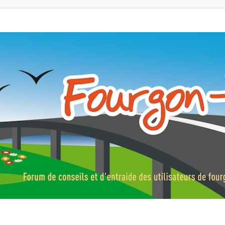
ns, fourgons aménagés, vans et de camping-car. Partagez votre expérie