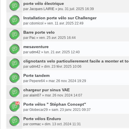
porte vélo électrique
par
Jacques LAIRIE
»
jeu. 31 juil. 2025 16:39
Installation porte vélo sur Challenger
par
cdomicol
»
ven. 11 avr. 2025 22:49
Barre porte velo
par
Pac
»
ven. 25 avr. 2025 16:44
mesaventure
par
udm42
»
lun. 21 avr. 2025 12:40
clignotants velo particulierement facile a monter et t
par
udm42
»
dim. 23 févr. 2025 10:06
Porte tandem
par
Pepere64
»
mar. 26 nov. 2024 19:29
chargeur pur sinus VAE
par
alain07
»
mar. 26 nov. 2024 14:07
Porte vélos " Stéphan Concept"
par
Globecar29
»
sam. 23 janv. 2021 09:37
Porte vélos Enduro
par
cormac
»
dim. 13 oct. 2024 11:31