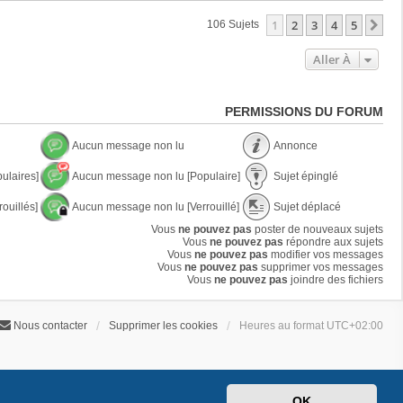
1
2
3
4
5
Su
106 Sujets
Aller À
PERMISSIONS DU FORUM
Aucun message non lu
Annonce
A
A
ulaires]
Aucun message non lu [Populaire]
Sujet épinglé
u
n
c
n
A
S
u
o
ouillés]
Aucun message non lu [Verrouillé]
Sujet déplacé
u
u
n
n
c
j
A
S
m
Vous
ne pouvez pas
poster de nouveaux sujets
c
u
e
u
u
e
Vous
ne pouvez pas
e
répondre aux sujets
n
t
c
j
s
Vous
ne pouvez pas
modifier vos messages
m
é
u
e
s
Vous
ne pouvez pas
supprimer vos messages
e
p
n
t
a
Vous
ne pouvez pas
joindre des fichiers
s
i
m
d
g
s
n
e
é
e
a
g
s
p
n
g
l
Nous contacter
Supprimer les cookies
Heures au format
UTC+02:00
s
l
o
e
é
a
a
n
n
g
c
l
o
e
é
u
n
n
l
o
u
OK