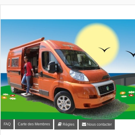
Fourgon-plaisir.com
Forum de conseils et d'entraide des utilisateurs de fourgo
FAQ
Carte des Membres
Règles
Nous contacter