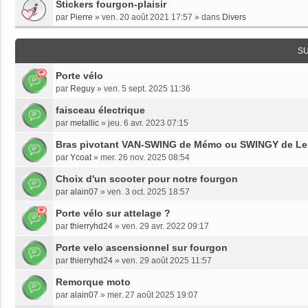
Stickers fourgon-plaisir
par
Pierre
»
ven. 20 août 2021 17:57
» dans
Divers
S
Porte vélo
par
Reguy
»
ven. 5 sept. 2025 11:36
faisceau électrique
par
metallic
»
jeu. 6 avr. 2023 07:15
Bras pivotant VAN-SWING de Mémo ou SWINGY de Le
par
Ycoat
»
mer. 26 nov. 2025 08:54
Choix d'un scooter pour notre fourgon
par
alain07
»
ven. 3 oct. 2025 18:57
Porte vélo sur attelage ?
par
thierryhd24
»
ven. 29 avr. 2022 09:17
Porte velo ascensionnel sur fourgon
par
thierryhd24
»
ven. 29 août 2025 11:57
Remorque moto
par
alain07
»
mer. 27 août 2025 19:07