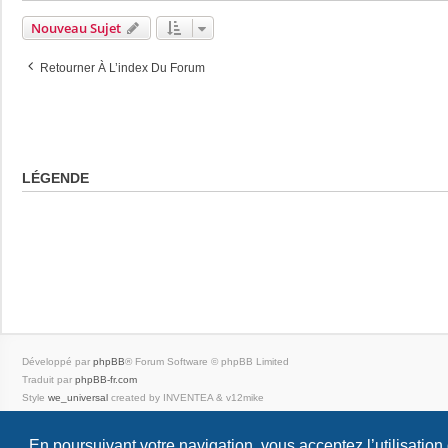
Nouveau Sujet
Retourner À L’index Du Forum
LÉGENDE
Développé par
phpBB
® Forum Software © phpBB Limited
Traduit par
phpBB-fr.com
Style
we_universal
created by INVENTEA & v12mike
|
En poursuivant votre navigation, vous acceptez l’utilisation