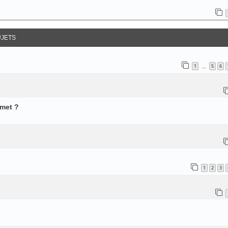
UJETS
1
5
6
…
met ?
1
2
3