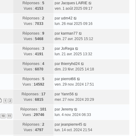
Réponses :
5
par
Jacques LAIRIE
Vues :
4153
ven. 1 août 2025 09:17
Réponses :
2
par
udm42
Vues :
7033
lun. 26 mai 2025 09:16
Réponses :
9
par
karman77
Vues :
5468
dim. 27 avr. 2025 15:12
Réponses :
3
par
JoRega
Vues :
4191
lun. 21 avr. 2025 13:32
Réponses :
4
par
thierryhd24
Vues :
6070
dim. 23 févr. 2025 14:18
Réponses :
5
par
pierrot66
Vues :
14592
ven. 29 nov. 2024 17:51
Réponses :
17
par
Yann56
Vues :
6815
mer. 27 nov. 2024 20:29
1
2
Réponses :
101
par
Jeremy
Vues :
29746
lun. 4 nov. 2024 06:33
10
11
Réponses :
2
par
jeanpierre45
Vues :
4797
lun. 14 oct. 2024 21:54