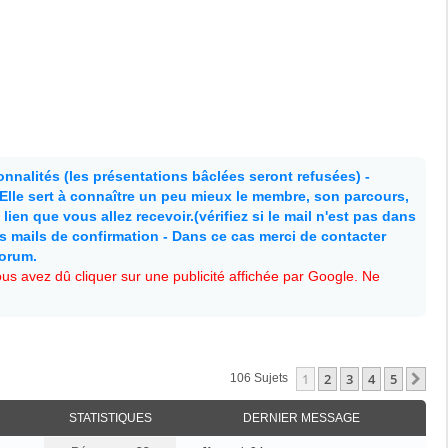
nnalités (les présentations bâclées seront refusées) -
. Elle sert à connaître un peu mieux le membre, son parcours,
lien que vous allez recevoir.(vérifiez si le mail n'est pas dans
es mails de confirmation - Dans ce cas merci de contacter
forum.
s avez dû cliquer sur une publicité affichée par Google. Ne
1
2
3
4
5
Su
106 Sujets
STATISTIQUES
DERNIER MESSAGE