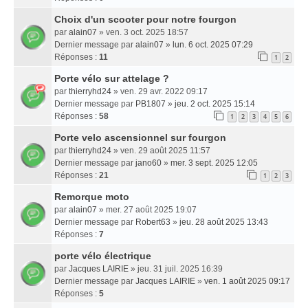
Choix d'un scooter pour notre fourgon
par
alain07
» ven. 3 oct. 2025 18:57
Dernier message par
alain07
»
lun. 6 oct. 2025 07:29
Réponses :
11
1
2
Porte vélo sur attelage ?
par
thierryhd24
» ven. 29 avr. 2022 09:17
Dernier message par
PB1807
»
jeu. 2 oct. 2025 15:14
Réponses :
58
1
2
3
4
5
6
Porte velo ascensionnel sur fourgon
par
thierryhd24
» ven. 29 août 2025 11:57
Dernier message par
jano60
»
mer. 3 sept. 2025 12:05
Réponses :
21
1
2
3
Remorque moto
par
alain07
» mer. 27 août 2025 19:07
Dernier message par
Robert63
»
jeu. 28 août 2025 13:43
Réponses :
7
porte vélo électrique
par
Jacques LAIRIE
» jeu. 31 juil. 2025 16:39
Dernier message par
Jacques LAIRIE
»
ven. 1 août 2025 09:17
Réponses :
5