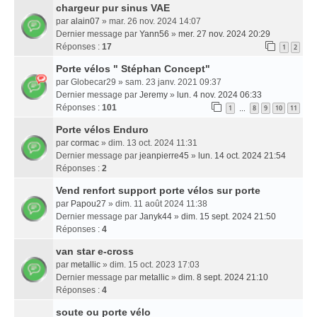
chargeur pur sinus VAE
par
alain07
» mar. 26 nov. 2024 14:07
Dernier message par
Yann56
»
mer. 27 nov. 2024 20:29
Réponses :
17
1
2
Porte vélos " Stéphan Concept"
par
Globecar29
» sam. 23 janv. 2021 09:37
Dernier message par
Jeremy
»
lun. 4 nov. 2024 06:33
Réponses :
101
1
8
9
10
11
…
Porte vélos Enduro
par
cormac
» dim. 13 oct. 2024 11:31
Dernier message par
jeanpierre45
»
lun. 14 oct. 2024 21:54
Réponses :
2
Vend renfort support porte vélos sur porte
par
Papou27
» dim. 11 août 2024 11:38
Dernier message par
Janyk44
»
dim. 15 sept. 2024 21:50
Réponses :
4
van star e-cross
par
metallic
» dim. 15 oct. 2023 17:03
Dernier message par
metallic
»
dim. 8 sept. 2024 21:10
Réponses :
4
soute ou porte vélo