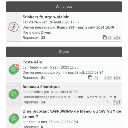
Annonces
Stickers fourgon-plaisir
par
Pierre
» ven. 20 août 2021 17:57
Dernier message par
Jfrancois94
»
mar. 2 janv. 2024 18:49
Posté dans
Divers
Réponses :
23
1
2
3
Sujets
Porte vélo
par
Reguy
» ven. 5 sept. 2025 11:36
Dernier message par
Xami
»
jeu. 23 juil. 2026 08:34
Réponses :
81
1
6
7
8
9
…
faisceau électrique
par
metallic
» jeu. 6 avr. 2023 07:15
Dernier message par
PATRICK33
»
lun. 16 mars 2026 17:18
Réponses :
14
1
2
Bras pivotant VAN-SWING de Mémo ou SWINGY de
Lemet ?
par
Ycoat
» mer. 26 nov. 2025 08:54
Réponses :
0