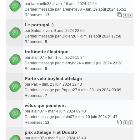
par
lareinette38
» ven. 16 août 2024 14:54
Dernier message par
lareinette38
»
lun. 19 août 2024 15:52
Réponses :
13
1
2
Le portugal :)
par
Beber
» ven. 9 août 2024 22:09
Dernier message par
Didier26
»
dim. 11 août 2024 17:58
Réponses :
5
trottinette électrique
par
alain07
» lun. 1 juil. 2024 15:34
Dernier message par
thierryhd24
»
mar. 2 juil. 2024 23:28
Réponses :
5
Porte velo boyle d attelage
par
Pac
» dim. 23 juin 2024 22:43
Dernier message par
Papou27
»
dim. 30 juin 2024 00:09
Réponses :
7
vélos qui penchent
par
alain07
» mar. 4 juin 2024 09:40
Dernier message par
alain07
»
lun. 10 juin 2024 21:47
Réponses :
12
1
2
prix attelage Fiat Ducato
par
alain07
» mer. 5 juin 2024 16:43