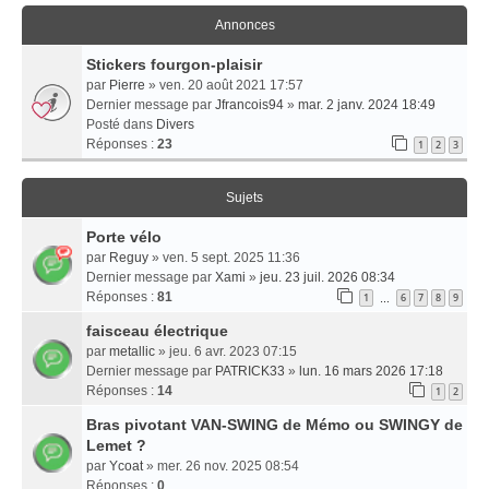
Annonces
Stickers fourgon-plaisir
par
Pierre
» ven. 20 août 2021 17:57
Dernier message par
Jfrancois94
»
mar. 2 janv. 2024 18:49
Posté dans
Divers
Réponses :
23
1
2
3
Sujets
Porte vélo
par
Reguy
» ven. 5 sept. 2025 11:36
Dernier message par
Xami
»
jeu. 23 juil. 2026 08:34
Réponses :
81
1
6
7
8
9
…
faisceau électrique
par
metallic
» jeu. 6 avr. 2023 07:15
Dernier message par
PATRICK33
»
lun. 16 mars 2026 17:18
Réponses :
14
1
2
Bras pivotant VAN-SWING de Mémo ou SWINGY de
Lemet ?
par
Ycoat
» mer. 26 nov. 2025 08:54
Réponses :
0