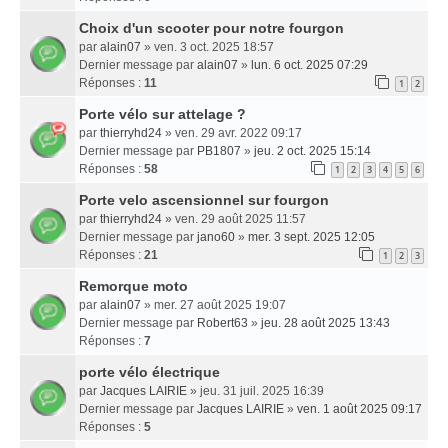
Choix d'un scooter pour notre fourgon
par
alain07
» ven. 3 oct. 2025 18:57
Dernier message par
alain07
»
lun. 6 oct. 2025 07:29
Réponses :
11
1
2
Porte vélo sur attelage ?
par
thierryhd24
» ven. 29 avr. 2022 09:17
Dernier message par
PB1807
»
jeu. 2 oct. 2025 15:14
Réponses :
58
1
2
3
4
5
6
Porte velo ascensionnel sur fourgon
par
thierryhd24
» ven. 29 août 2025 11:57
Dernier message par
jano60
»
mer. 3 sept. 2025 12:05
Réponses :
21
1
2
3
Remorque moto
par
alain07
» mer. 27 août 2025 19:07
Dernier message par
Robert63
»
jeu. 28 août 2025 13:43
Réponses :
7
porte vélo électrique
par
Jacques LAIRIE
» jeu. 31 juil. 2025 16:39
Dernier message par
Jacques LAIRIE
»
ven. 1 août 2025 09:17
Réponses :
5