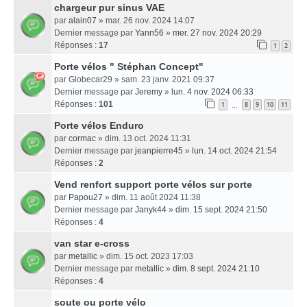
chargeur pur sinus VAE
par
alain07
» mar. 26 nov. 2024 14:07
Dernier message par
Yann56
»
mer. 27 nov. 2024 20:29
Réponses :
17
1
2
Porte vélos " Stéphan Concept"
par
Globecar29
» sam. 23 janv. 2021 09:37
Dernier message par
Jeremy
»
lun. 4 nov. 2024 06:33
Réponses :
101
1
8
9
10
11
…
Porte vélos Enduro
par
cormac
» dim. 13 oct. 2024 11:31
Dernier message par
jeanpierre45
»
lun. 14 oct. 2024 21:54
Réponses :
2
Vend renfort support porte vélos sur porte
par
Papou27
» dim. 11 août 2024 11:38
Dernier message par
Janyk44
»
dim. 15 sept. 2024 21:50
Réponses :
4
van star e-cross
par
metallic
» dim. 15 oct. 2023 17:03
Dernier message par
metallic
»
dim. 8 sept. 2024 21:10
Réponses :
4
soute ou porte vélo