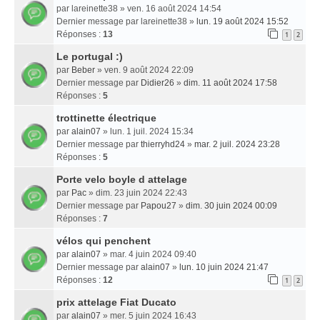
par
lareinette38
» ven. 16 août 2024 14:54
Dernier message par
lareinette38
»
lun. 19 août 2024 15:52
Réponses :
13
1
2
Le portugal :)
par
Beber
» ven. 9 août 2024 22:09
Dernier message par
Didier26
»
dim. 11 août 2024 17:58
Réponses :
5
trottinette électrique
par
alain07
» lun. 1 juil. 2024 15:34
Dernier message par
thierryhd24
»
mar. 2 juil. 2024 23:28
Réponses :
5
Porte velo boyle d attelage
par
Pac
» dim. 23 juin 2024 22:43
Dernier message par
Papou27
»
dim. 30 juin 2024 00:09
Réponses :
7
vélos qui penchent
par
alain07
» mar. 4 juin 2024 09:40
Dernier message par
alain07
»
lun. 10 juin 2024 21:47
Réponses :
12
1
2
prix attelage Fiat Ducato
par
alain07
» mer. 5 juin 2024 16:43