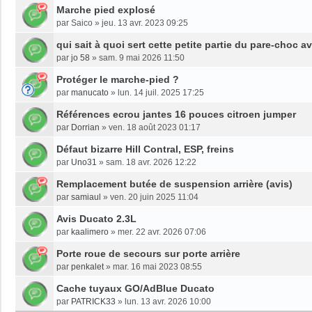
Marche pied explosé
par
Saico
»
jeu. 13 avr. 2023 09:25
qui sait à quoi sert cette petite partie du pare-choc a
par
jo 58
»
sam. 9 mai 2026 11:50
Protéger le marche-pied ?
par
manucato
»
lun. 14 juil. 2025 17:25
Références ecrou jantes 16 pouces citroen jumper
par
Dorrian
»
ven. 18 août 2023 01:17
Défaut bizarre Hill Contral, ESP, freins
par
Uno31
»
sam. 18 avr. 2026 12:22
Remplacement butée de suspension arrière (avis)
par
samiaul
»
ven. 20 juin 2025 11:04
Avis Ducato 2.3L
par
kaalimero
»
mer. 22 avr. 2026 07:06
Porte roue de secours sur porte arrière
par
penkalet
»
mar. 16 mai 2023 08:55
Cache tuyaux GO/AdBlue Ducato
par
PATRICK33
»
lun. 13 avr. 2026 10:00