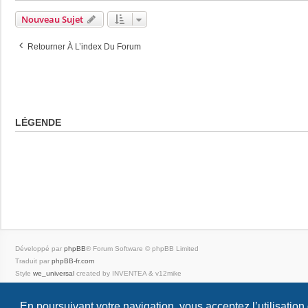
Nouveau Sujet
Retourner À L’index Du Forum
LÉGENDE
Développé par
phpBB
® Forum Software © phpBB Limited
Traduit par
phpBB-fr.com
Style
we_universal
created by INVENTEA & v12mike
|
En poursuivant votre navigation, vous acceptez l’utilisation