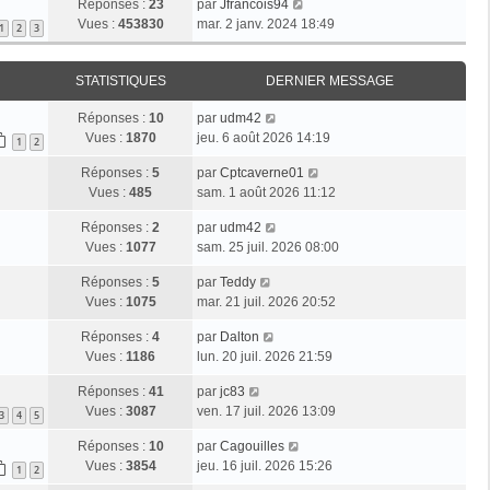
Réponses :
23
par
Jfrancois94
Vues :
453830
mar. 2 janv. 2024 18:49
1
2
3
STATISTIQUES
DERNIER MESSAGE
Réponses :
10
par
udm42
Vues :
1870
jeu. 6 août 2026 14:19
1
2
Réponses :
5
par
Cptcaverne01
Vues :
485
sam. 1 août 2026 11:12
Réponses :
2
par
udm42
Vues :
1077
sam. 25 juil. 2026 08:00
Réponses :
5
par
Teddy
Vues :
1075
mar. 21 juil. 2026 20:52
Réponses :
4
par
Dalton
Vues :
1186
lun. 20 juil. 2026 21:59
Réponses :
41
par
jc83
Vues :
3087
ven. 17 juil. 2026 13:09
3
4
5
Réponses :
10
par
Cagouilles
Vues :
3854
jeu. 16 juil. 2026 15:26
1
2