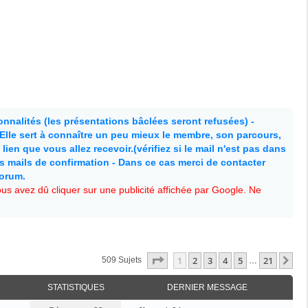
nnalités (les présentations bâclées seront refusées) -
. Elle sert à connaître un peu mieux le membre, son parcours,
lien que vous allez recevoir.(vérifiez si le mail n'est pas dans
es mails de confirmation - Dans ce cas merci de contacter
forum.
s avez dû cliquer sur une publicité affichée par Google. Ne
Page
1
Sur
21
1
2
3
4
5
21
Su
509 Sujets
…
STATISTIQUES
DERNIER MESSAGE