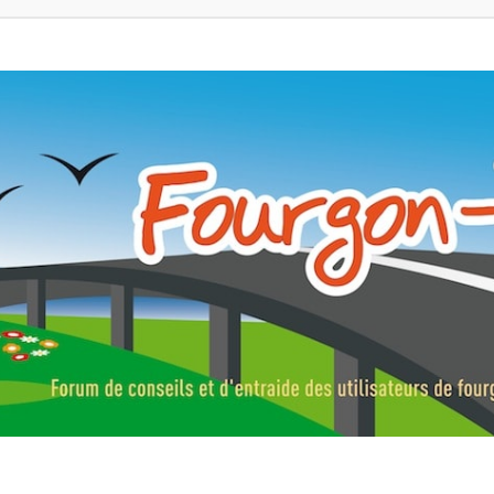
ns, fourgons aménagés, vans et de camping-car. Partagez votre expérie