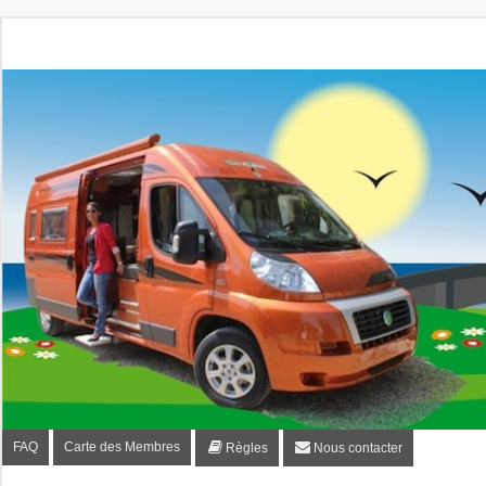
Fourgon-plaisir.com
Forum de conseils et d'entraide des utilisateurs de fourgo
FAQ
Carte des Membres
Règles
Nous contacter