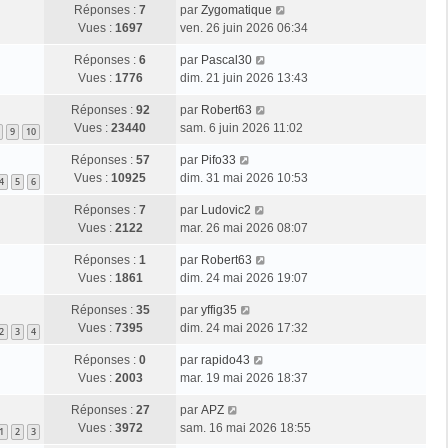
Réponses :
7
par
Zygomatique
Vues :
1697
ven. 26 juin 2026 06:34
Réponses :
6
par
Pascal30
Vues :
1776
dim. 21 juin 2026 13:43
Réponses :
92
par
Robert63
Vues :
23440
sam. 6 juin 2026 11:02
9
10
Réponses :
57
par
Pifo33
Vues :
10925
dim. 31 mai 2026 10:53
4
5
6
Réponses :
7
par
Ludovic2
Vues :
2122
mar. 26 mai 2026 08:07
Réponses :
1
par
Robert63
Vues :
1861
dim. 24 mai 2026 19:07
Réponses :
35
par
yffig35
Vues :
7395
dim. 24 mai 2026 17:32
2
3
4
Réponses :
0
par
rapido43
Vues :
2003
mar. 19 mai 2026 18:37
Réponses :
27
par
APZ
Vues :
3972
sam. 16 mai 2026 18:55
1
2
3