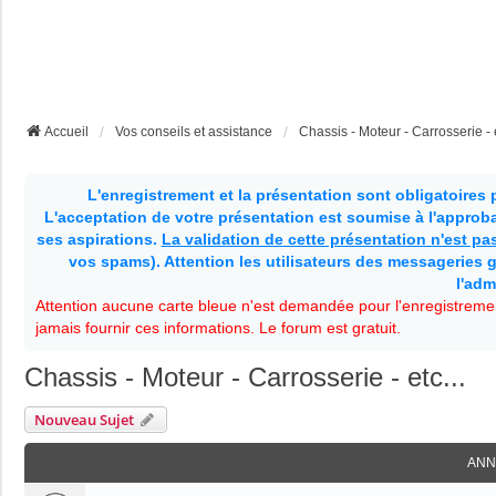
Accueil
Vos conseils et assistance
Chassis - Moteur - Carrosserie - e
L'enregistrement et la présentation sont obligatoires
L'acceptation de votre présentation est soumise à l'approbat
ses aspirations.
La validation de cette présentation n'est p
vos spams). Attention les utilisateurs des messageries g
l'adm
Attention aucune carte bleue n'est demandée pour l'enregistremen
jamais fournir ces informations. Le forum est gratuit.
Chassis - Moteur - Carrosserie - etc...
Nouveau Sujet
ANN