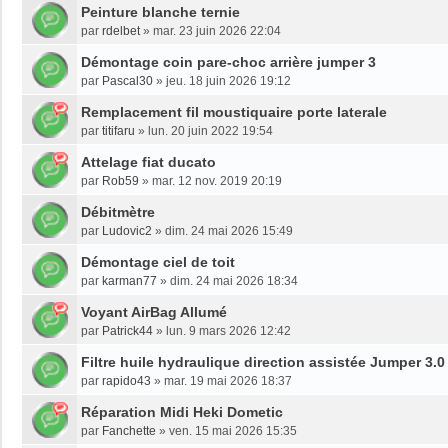
Peinture blanche ternie
par
rdelbet
»
mar. 23 juin 2026 22:04
Démontage coin pare-choc arrière jumper 3
par
Pascal30
»
jeu. 18 juin 2026 19:12
Remplacement fil moustiquaire porte laterale
par
titifaru
»
lun. 20 juin 2022 19:54
Attelage fiat ducato
par
Rob59
»
mar. 12 nov. 2019 20:19
Débitmètre
par
Ludovic2
»
dim. 24 mai 2026 15:49
Démontage ciel de toit
par
karman77
»
dim. 24 mai 2026 18:34
Voyant AirBag Allumé
par
Patrick44
»
lun. 9 mars 2026 12:42
Filtre huile hydraulique direction assistée Jumper 3.0
par
rapido43
»
mar. 19 mai 2026 18:37
Réparation Midi Heki Dometic
par
Fanchette
»
ven. 15 mai 2026 15:35