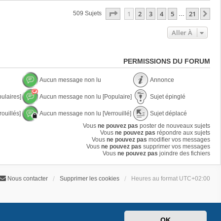
Page
1
Sur
21
1
2
3
4
5
21
Su
509 Sujets
…
Aller À
PERMISSIONS DU FORUM
Aucun message non lu
Annonce
A
A
ulaires]
Aucun message non lu [Populaire]
Sujet épinglé
u
n
c
n
A
S
u
o
ouillés]
Aucun message non lu [Verrouillé]
Sujet déplacé
u
u
n
n
c
j
A
S
m
Vous
ne pouvez pas
poster de nouveaux sujets
c
u
e
u
u
e
Vous
ne pouvez pas
e
répondre aux sujets
n
t
c
j
s
Vous
ne pouvez pas
modifier vos messages
m
é
u
e
s
Vous
ne pouvez pas
supprimer vos messages
e
p
n
t
a
Vous
ne pouvez pas
joindre des fichiers
s
i
m
d
g
s
n
e
é
e
a
g
s
p
n
g
l
Nous contacter
Supprimer les cookies
Heures au format
UTC+02:00
s
l
o
e
é
a
a
n
n
g
c
l
o
e
é
u
n
n
l
o
u
OK