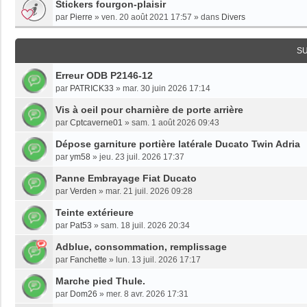
Stickers fourgon-plaisir
par
Pierre
»
ven. 20 août 2021 17:57
» dans
Divers
S
Erreur ODB P2146-12
par
PATRICK33
»
mar. 30 juin 2026 17:14
Vis à oeil pour charnière de porte arrière
par
Cptcaverne01
»
sam. 1 août 2026 09:43
Dépose garniture portière latérale Ducato Twin Adria
par
ym58
»
jeu. 23 juil. 2026 17:37
Panne Embrayage Fiat Ducato
par
Verden
»
mar. 21 juil. 2026 09:28
Teinte extérieure
par
Pat53
»
sam. 18 juil. 2026 20:34
Adblue, consommation, remplissage
par
Fanchette
»
lun. 13 juil. 2026 17:17
Marche pied Thule.
par
Dom26
»
mer. 8 avr. 2026 17:31