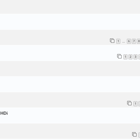
1
6
7
8
…
1
2
3
1
 HDi