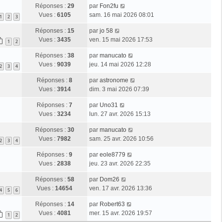
Réponses :
29
par
Fon2fu
Vues :
6105
sam. 16 mai 2026 08:01
1
2
3
Réponses :
15
par
jo 58
Vues :
3435
ven. 15 mai 2026 17:53
1
2
Réponses :
38
par
manucato
Vues :
9039
jeu. 14 mai 2026 12:28
2
3
4
Réponses :
8
par
astronome
Vues :
3914
dim. 3 mai 2026 07:39
Réponses :
7
par
Uno31
Vues :
3234
lun. 27 avr. 2026 15:13
Réponses :
30
par
manucato
Vues :
7982
sam. 25 avr. 2026 10:56
2
3
4
Réponses :
9
par
eole8779
Vues :
2838
jeu. 23 avr. 2026 22:35
Réponses :
58
par
Dom26
Vues :
14654
ven. 17 avr. 2026 13:36
4
5
6
Réponses :
14
par
Robert63
Vues :
4081
mer. 15 avr. 2026 19:57
1
2