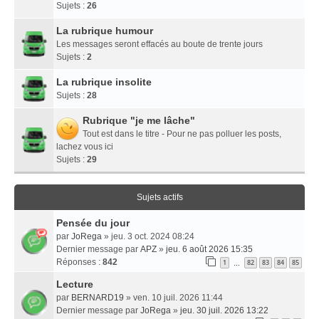
Sujets :
26
La rubrique humour
Les messages seront effacés au boute de trente jours
Sujets :
2
La rubrique insolite
Sujets :
28
Rubrique "je me lâche"
Tout est dans le titre - Pour ne pas polluer les posts,
lachez vous ici
Sujets :
29
Sujets actifs
Pensée du jour
par
JoRega
» jeu. 3 oct. 2024 08:24
Dernier message par
APZ
»
jeu. 6 août 2026 15:35
Réponses :
842
1
82
83
84
85
…
Lecture
par
BERNARD19
» ven. 10 juil. 2026 11:44
Dernier message par
JoRega
»
jeu. 30 juil. 2026 13:22