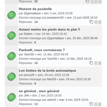
Réponses :
20
1
2
3
Histoire de poubelle
par
Zygomatique
» dim. 5 avr. 2026 20:58
Dernier message par
jeanpierre45
»
ven. 12 juin 2026 19:10
Réponses :
14
1
2
Autant mettre les pieds dans le plat !!
par
Dalton
» mar. 23 déc. 2025 20:42
Dernier message par
Zygomatique
»
jeu. 25 déc. 2025 08:46
Réponses :
6
Packraft, vous connaissez ?
par
Yann56
» ven. 12 déc. 2025 06:45
Dernier message par
Yann56
»
ven. 12 déc. 2025 18:19
Réponses :
10
1
2
Les limites de la boite automatique
par
janus2fr
» sam. 29 nov. 2025 10:36
Dernier message par
Max59
»
sam. 29 nov. 2025 16:35
Réponses :
6
en général , mon général
par
JAK
» dim. 2 nov. 2025 18:50
Dernier message par
udm42
»
mar. 4 nov. 2025 10:01
Réponses :
13
1
2