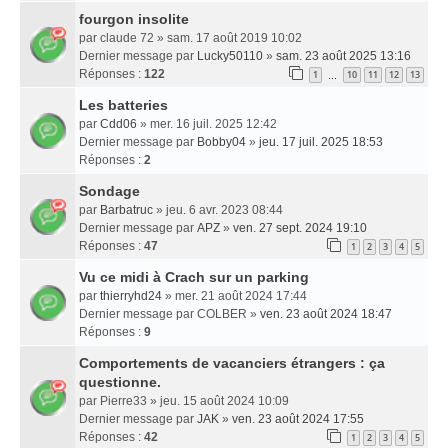
fourgon insolite
par
claude 72
» sam. 17 août 2019 10:02
Dernier message par
Lucky50110
»
sam. 23 août 2025 13:16
Réponses :
122
1
10
11
12
13
…
Les batteries
par
Cdd06
» mer. 16 juil. 2025 12:42
Dernier message par
Bobby04
»
jeu. 17 juil. 2025 18:53
Réponses :
2
Sondage
par
Barbatruc
» jeu. 6 avr. 2023 08:44
Dernier message par
APZ
»
ven. 27 sept. 2024 19:10
Réponses :
47
1
2
3
4
5
Vu ce midi à Crach sur un parking
par
thierryhd24
» mer. 21 août 2024 17:44
Dernier message par
COLBER
»
ven. 23 août 2024 18:47
Réponses :
9
Comportements de vacanciers étrangers : ça
questionne.
par
Pierre33
» jeu. 15 août 2024 10:09
Dernier message par
JAK
»
ven. 23 août 2024 17:55
Réponses :
42
1
2
3
4
5