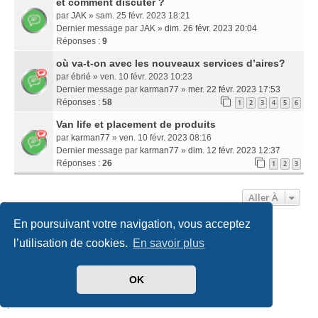
et comment discuter ?
par
JAK
» sam. 25 févr. 2023 18:21
Dernier message par
JAK
»
dim. 26 févr. 2023 20:04
Réponses :
9
où va-t-on avec les nouveaux services d’aires?
par
ébrié
» ven. 10 févr. 2023 10:23
Dernier message par
karman77
»
mer. 22 févr. 2023 17:53
Réponses :
58
1
2
3
4
5
6
Van life et placement de produits
par
karman77
» ven. 10 févr. 2023 08:16
Dernier message par
karman77
»
dim. 12 févr. 2023 12:37
Réponses :
26
1
2
3
Aller À
En poursuivant votre navigation, vous acceptez
Accueil
Politiques & cookies
Nous contacter
l’utilisation de cookies.
En savoir plus
Développé par
phpBB
® Forum Software © phpBB Limited
OK
Traduit par
phpBB-fr.com
Style
we_universal
created by INVENTEA & v12mike
|