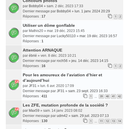
Concours photos
par
Bobby04
» sam. 2 déc. 2023 17:33
Dernier message par
Bobby04
»
lun. 1 janv. 2024 20:29
Réponses :
17
1
2
Utiliser un dôme gonflable
par
Mathis20
» mar. 19 déc. 2023 15:45
Dernier message par
Lucky50110
»
mar. 19 déc. 2023 16:57
Réponses :
1
Attention ARNAQUE
par
ébrié
» ven. 8 déc. 2023 10:21
Dernier message par
roch56
»
jeu. 14 déc. 2023 14:15
Réponses :
16
1
2
Pour les amoureux de l’aviation d’hier et
d’aujourd’hui
par
JF31
» lun. 6 avr. 2020 17:09
Dernier message par
JF31
»
sam. 23 sept. 2023 16:33
Réponses :
411
1
39
40
41
42
…
Les ZFE, mutation profonde de la société ?
par
Max59
» sam. 14 janv. 2023 08:02
Dernier message par
udm42
»
sam. 29 juil. 2023 07:13
Réponses :
130
1
11
12
13
14
…