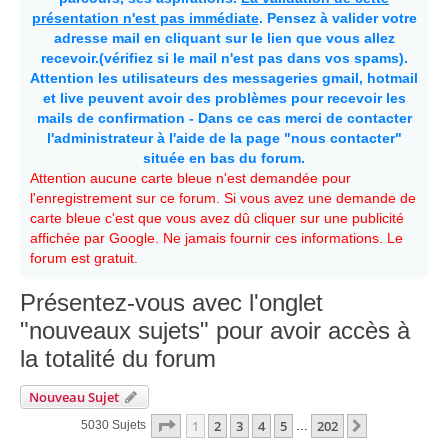
présentation n'est pas immédiate
. Pensez à valider votre
adresse mail en cliquant sur le lien que vous allez
recevoir.(vérifiez si le mail n'est pas dans vos spams).
Attention les utilisateurs des messageries gmail, hotmail
et live peuvent avoir des problèmes pour recevoir les
mails de confirmation - Dans ce cas merci de contacter
l'administrateur à l'aide de la page "nous contacter"
située en bas du forum.
Attention aucune carte bleue n'est demandée pour
l'enregistrement sur ce forum. Si vous avez une demande de
carte bleue c'est que vous avez dû cliquer sur une publicité
affichée par Google. Ne jamais fournir ces informations. Le
forum est gratuit.
Présentez-vous avec l'onglet
"nouveaux sujets" pour avoir accès à
la totalité du forum
Nouveau Sujet
Page
1
Sur
202
1
2
3
4
5
202
Suivante
5030 Sujets
…