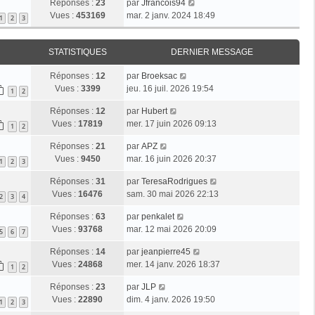
Réponses :
23
par
Jfrancois94
Vues :
453169
mar. 2 janv. 2024 18:49
1
2
3
STATISTIQUES
DERNIER MESSAGE
Réponses :
12
par
Broeksac
Vues :
3399
jeu. 16 juil. 2026 19:54
1
2
Réponses :
12
par
Hubert
Vues :
17819
mer. 17 juin 2026 09:13
1
2
Réponses :
21
par
APZ
Vues :
9450
mar. 16 juin 2026 20:37
1
2
3
Réponses :
31
par
TeresaRodrigues
Vues :
16476
sam. 30 mai 2026 22:13
2
3
4
Réponses :
63
par
penkalet
Vues :
93768
mar. 12 mai 2026 20:09
5
6
7
Réponses :
14
par
jeanpierre45
Vues :
24868
mer. 14 janv. 2026 18:37
1
2
Réponses :
23
par
JLP
Vues :
22890
dim. 4 janv. 2026 19:50
1
2
3