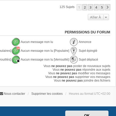
1
2
3
4
5
Su
125 Sujets
Aller À
PERMISSIONS DU FORUM
Aucun message non lu
Annonce
A
A
ulaires]
Aucun message non lu [Populaire]
Sujet épinglé
u
n
c
n
A
S
u
o
ouillés]
Aucun message non lu [Verrouillé]
Sujet déplacé
u
u
n
n
c
j
A
S
m
Vous
ne pouvez pas
poster de nouveaux sujets
c
u
e
u
u
e
Vous
ne pouvez pas
e
répondre aux sujets
n
t
c
j
s
Vous
ne pouvez pas
modifier vos messages
m
é
u
e
s
Vous
ne pouvez pas
supprimer vos messages
e
p
n
t
a
Vous
ne pouvez pas
joindre des fichiers
s
i
m
d
g
s
n
e
é
e
a
g
s
p
n
g
l
Nous contacter
Supprimer les cookies
Heures au format
UTC+02:00
s
l
o
e
é
a
a
n
n
g
c
l
o
e
é
u
n
n
l
o
u
OK