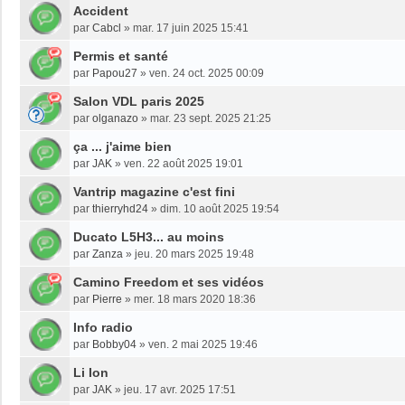
Accident
par
Cabcl
»
mar. 17 juin 2025 15:41
Permis et santé
par
Papou27
»
ven. 24 oct. 2025 00:09
Salon VDL paris 2025
par
olganazo
»
mar. 23 sept. 2025 21:25
ça ... j'aime bien
par
JAK
»
ven. 22 août 2025 19:01
Vantrip magazine c'est fini
par
thierryhd24
»
dim. 10 août 2025 19:54
Ducato L5H3... au moins
par
Zanza
»
jeu. 20 mars 2025 19:48
Camino Freedom et ses vidéos
par
Pierre
»
mer. 18 mars 2020 18:36
Info radio
par
Bobby04
»
ven. 2 mai 2025 19:46
Li Ion
par
JAK
»
jeu. 17 avr. 2025 17:51