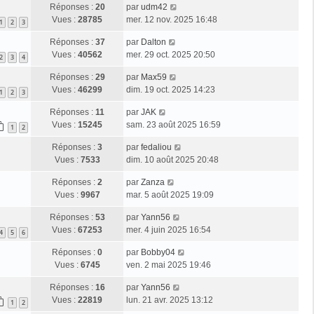
Réponses :
20
par
udm42
Vues :
28785
mer. 12 nov. 2025 16:48
1
2
3
Réponses :
37
par
Dalton
Vues :
40562
mer. 29 oct. 2025 20:50
2
3
4
Réponses :
29
par
Max59
Vues :
46299
dim. 19 oct. 2025 14:23
1
2
3
Réponses :
11
par
JAK
Vues :
15245
sam. 23 août 2025 16:59
1
2
Réponses :
3
par
fedaliou
Vues :
7533
dim. 10 août 2025 20:48
Réponses :
2
par
Zanza
Vues :
9967
mar. 5 août 2025 19:09
Réponses :
53
par
Yann56
Vues :
67253
mer. 4 juin 2025 16:54
4
5
6
Réponses :
0
par
Bobby04
Vues :
6745
ven. 2 mai 2025 19:46
Réponses :
16
par
Yann56
Vues :
22819
lun. 21 avr. 2025 13:12
1
2