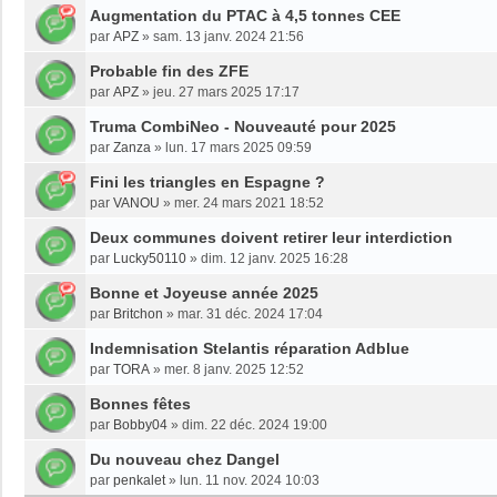
Augmentation du PTAC à 4,5 tonnes CEE
par
APZ
»
sam. 13 janv. 2024 21:56
Probable fin des ZFE
par
APZ
»
jeu. 27 mars 2025 17:17
Truma CombiNeo - Nouveauté pour 2025
par
Zanza
»
lun. 17 mars 2025 09:59
Fini les triangles en Espagne ?
par
VANOU
»
mer. 24 mars 2021 18:52
Deux communes doivent retirer leur interdiction
par
Lucky50110
»
dim. 12 janv. 2025 16:28
Bonne et Joyeuse année 2025
par
Britchon
»
mar. 31 déc. 2024 17:04
Indemnisation Stelantis réparation Adblue
par
TORA
»
mer. 8 janv. 2025 12:52
Bonnes fêtes
par
Bobby04
»
dim. 22 déc. 2024 19:00
Du nouveau chez Dangel
par
penkalet
»
lun. 11 nov. 2024 10:03