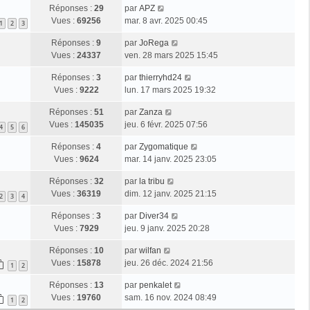
Réponses :
29
par
APZ
Vues :
69256
mar. 8 avr. 2025 00:45
1
2
3
Réponses :
9
par
JoRega
Vues :
24337
ven. 28 mars 2025 15:45
Réponses :
3
par
thierryhd24
Vues :
9222
lun. 17 mars 2025 19:32
Réponses :
51
par
Zanza
Vues :
145035
jeu. 6 févr. 2025 07:56
4
5
6
Réponses :
4
par
Zygomatique
Vues :
9624
mar. 14 janv. 2025 23:05
Réponses :
32
par
la tribu
Vues :
36319
dim. 12 janv. 2025 21:15
2
3
4
Réponses :
3
par
Diver34
Vues :
7929
jeu. 9 janv. 2025 20:28
Réponses :
10
par
wilfan
Vues :
15878
jeu. 26 déc. 2024 21:56
1
2
Réponses :
13
par
penkalet
Vues :
19760
sam. 16 nov. 2024 08:49
1
2