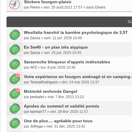
Stickers fourgon-plaisir
par
Pierre
»
ven. 20 août 2021 17:57
» dans
Divers
S
Westfalia franchit la barrière psychologique de 3,5T
par
Zanza
»
sam. 11 juil. 2026 10:49
En 5m40 - un plan très atypique
par
Zanza
»
ven. 25 juil. 2025 15:45
Saracroche bloqueur d'appels indésirables
par
APZ
»
lun. 8 juin 2026 10:36
Votre expérience en fourgon aménagé et en camping-ca
par
TeresaRodrigues
»
dim. 24 mai 2026 13:37
Motricité renforcée Dangel
par
penkalet
»
mar. 7 févr. 2023 13:23
Apnées du sommeil et validité permis
par
karman77
»
ven. 28 févr. 2025 11:57
Une de plus.... agréable pour tous.
par
JoRega
»
mer. 31 déc. 2025 13:42