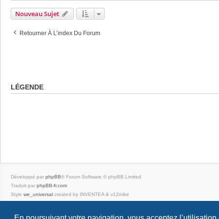
Nouveau Sujet
Retourner À L’index Du Forum
LÉGENDE
Développé par
phpBB
® Forum Software © phpBB Limited
Traduit par
phpBB-fr.com
Style
we_universal
created by INVENTEA & v12mike
|
En poursuivant votre navigation, vous acceptez l’utilisation