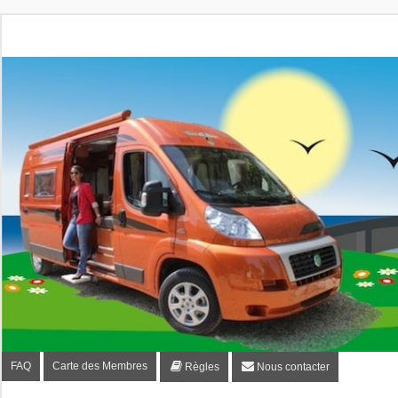
Fourgon-plaisir.com
Forum de conseils et d'entraide des utilisateurs de fourgo
FAQ
Carte des Membres
Règles
Nous contacter