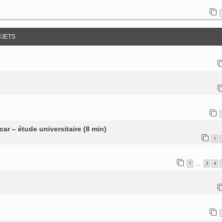
UJETS
r – étude universitaire (8 min)
1
1
3
4
…