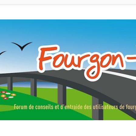
ns, fourgons aménagés, vans et de camping-car. Partagez votre expérie