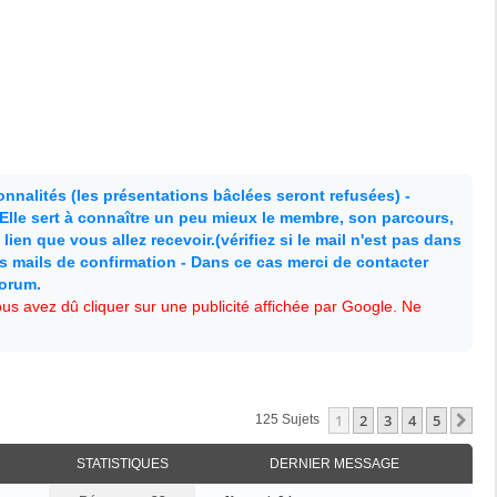
nnalités (les présentations bâclées seront refusées) -
. Elle sert à connaître un peu mieux le membre, son parcours,
lien que vous allez recevoir.(vérifiez si le mail n'est pas dans
es mails de confirmation - Dans ce cas merci de contacter
forum.
s avez dû cliquer sur une publicité affichée par Google. Ne
1
2
3
4
5
Su
125 Sujets
STATISTIQUES
DERNIER MESSAGE