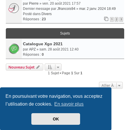
par
Pierre
» ven. 20 août 2021 17:57
Dernier message par
Jfrancois94
»
mar. 2 janv. 2024 18:49
Posté dans
Divers
Réponses :
23
1
2
3
Sujets
Catalogue Xgo 2021
par
APZ
» sam. 28 août 2021 12:40
Réponses :
0
Nouveau Sujet
1 Sujet • Page
1
Sur
1
Aller À
En poursuivant votre navigation, vous acceptez
Accueil
Politiques & cookies
Nous contacter
l’utilisation de cookies.
En savoir plus
Développé par
phpBB
® Forum Software © phpBB Limited
OK
Traduit par
phpBB-fr.com
Style
we_universal
created by INVENTEA & v12mike
|