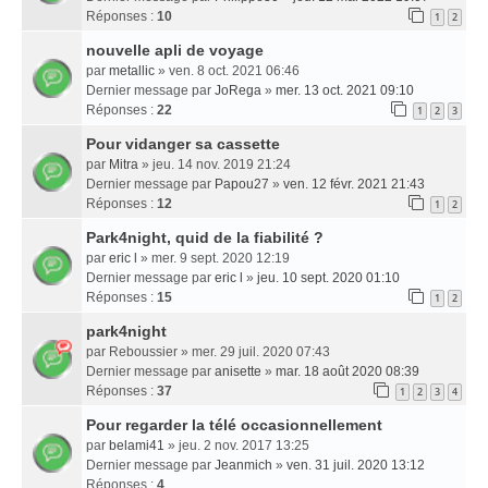
Réponses :
10
1
2
nouvelle apli de voyage
par
metallic
» ven. 8 oct. 2021 06:46
Dernier message par
JoRega
»
mer. 13 oct. 2021 09:10
Réponses :
22
1
2
3
Pour vidanger sa cassette
par
Mitra
» jeu. 14 nov. 2019 21:24
Dernier message par
Papou27
»
ven. 12 févr. 2021 21:43
Réponses :
12
1
2
Park4night, quid de la fiabilité ?
par
eric l
» mer. 9 sept. 2020 12:19
Dernier message par
eric l
»
jeu. 10 sept. 2020 01:10
Réponses :
15
1
2
park4night
par
Reboussier
» mer. 29 juil. 2020 07:43
Dernier message par
anisette
»
mar. 18 août 2020 08:39
Réponses :
37
1
2
3
4
Pour regarder la télé occasionnellement
par
belami41
» jeu. 2 nov. 2017 13:25
Dernier message par
Jeanmich
»
ven. 31 juil. 2020 13:12
Réponses :
4