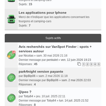
Sujets :
15
Les applications pour Iphone
Merci de n'indiquer que les applications concernant les
fourgons et camping-cars
Sujets :
7
Sujets actifs
Avis recherchés sur VanSpot Finder : spots +
services autour
par
Nicolas
» sam. 30 mai 2026 21:16
Dernier message par
penkalet
»
ven. 12 juin 2026 19:23
Réponses :
45
1
2
3
4
5
park4night version payante
par
BipBip06
» sam. 2 mai 2026 11:18
Dernier message par
BipBip06
»
sam. 2 mai 2026 22:03
Réponses :
4
Qipeo ?
par
Toby64
» jeu. 10 juil. 2025 22:11
Dernier message par
Toby64
»
lun. 14 juil. 2025 21:52
Réponses :
8