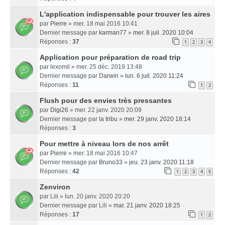
L'application indispensable pour trouver les aires
par
Pierre
» mer. 18 mai 2016 10:41
Dernier message par
karman77
»
mer. 8 juil. 2020 10:04
Réponses :
37
1
2
3
4
Application pour préparation de road trip
par
lexomil
» mer. 25 déc. 2019 13:48
Dernier message par
Darwin
»
lun. 6 juil. 2020 11:24
Réponses :
11
1
2
Flush pour des envies très pressantes
par
Digi26
» mer. 22 janv. 2020 20:09
Dernier message par
la tribu
»
mer. 29 janv. 2020 18:14
Réponses :
3
Pour mettre à niveau lors de nos arrêt
par
Pierre
» mer. 18 mai 2016 10:47
Dernier message par
Bruno33
»
jeu. 23 janv. 2020 11:18
Réponses :
42
1
2
3
4
5
Zenviron
par
Lili
» lun. 20 janv. 2020 20:20
Dernier message par
Lili
»
mar. 21 janv. 2020 18:25
Réponses :
17
1
2