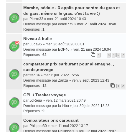
Marche, pédale : 3 applis pour perdre du gras et
du gars, même si le gras, c'est la vie :)
par
Pierre33
» mer. 21 août 2024 10:43
Dernier message par
eole8779
»
mer. 21 août 2024 18:48
Réponses :
1
Niveau à bulle
par
Luda95
» mer. 26 août 2020 00:01
Dernier message par
EOP46
»
ven. 21 juin 2024 19:04
Réponses :
62
1
4
5
6
7
…
comparateur prix carburant pour allemagne, ,
suede,norvege
par
fred84
» mer. 6 juil. 2022 15:56
Dernier message par
Zanza
»
ven. 8 sept. 2023 12:43
Réponses :
12
1
2
GPL / Tracker voyage
par
JoRega
» ven. 12 mars 2021 20:49
Dernier message par
la tribu
»
jeu. 30 juin 2022 18:28
Réponses :
9
Comparateur prix carburant
par
Philippe30
» mer. 11 mai 2022 13:17
Dernier message par
Philippe30
»
jeu. 12 mai 2022 19:07