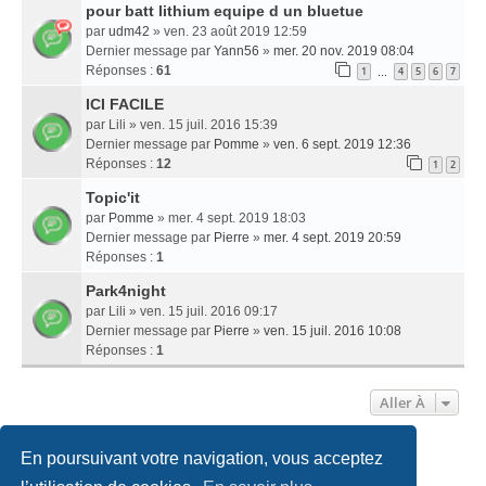
pour batt lithium equipe d un bluetue
par
udm42
» ven. 23 août 2019 12:59
Dernier message par
Yann56
»
mer. 20 nov. 2019 08:04
Réponses :
61
1
4
5
6
7
…
ICI FACILE
par
Lili
» ven. 15 juil. 2016 15:39
Dernier message par
Pomme
»
ven. 6 sept. 2019 12:36
Réponses :
12
1
2
Topic'it
par
Pomme
» mer. 4 sept. 2019 18:03
Dernier message par
Pierre
»
mer. 4 sept. 2019 20:59
Réponses :
1
Park4night
par
Lili
» ven. 15 juil. 2016 09:17
Dernier message par
Pierre
»
ven. 15 juil. 2016 10:08
Réponses :
1
Aller À
En poursuivant votre navigation, vous acceptez
Accueil
Politiques & cookies
Nous contacter