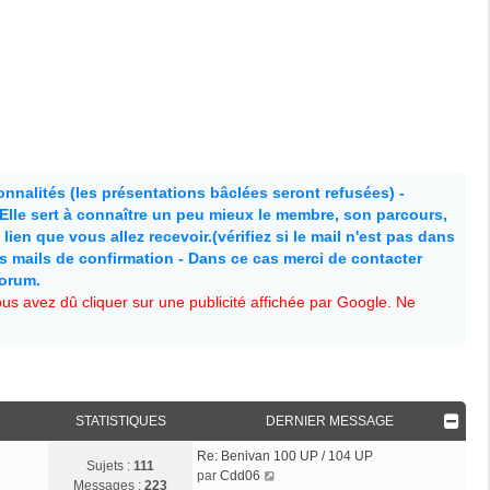
nnalités (les présentations bâclées seront refusées) -
. Elle sert à connaître un peu mieux le membre, son parcours,
lien que vous allez recevoir.(vérifiez si le mail n'est pas dans
es mails de confirmation - Dans ce cas merci de contacter
forum.
s avez dû cliquer sur une publicité affichée par Google. Ne
STATISTIQUES
DERNIER MESSAGE
Re: Benivan 100 UP / 104 UP
Sujets :
111
V
par
Cdd06
Messages :
223