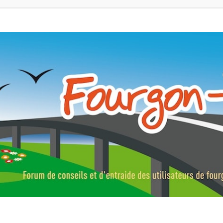
ns, fourgons aménagés, vans et de camping-car. Partagez votre expérie