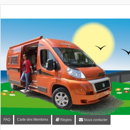
Fourgon-plaisir.com
Forum de conseils et d'entraide des utilisateurs de fourgo
FAQ
Carte des Membres
Règles
Nous contacter