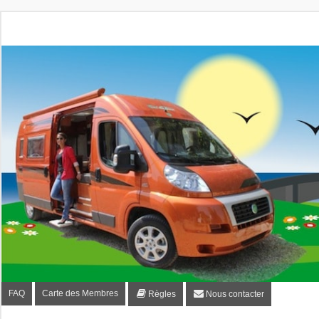
Fourgon-plaisir.com
Forum de conseils et d'entraide des utilisateurs de fourgo
FAQ
Carte des Membres
Règles
Nous contacter