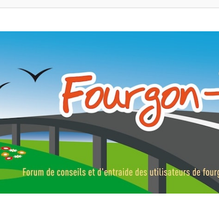
ns, fourgons aménagés, vans et de camping-car. Partagez votre expérie