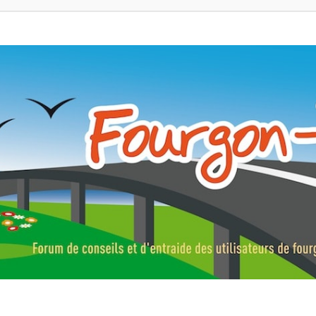
ns, fourgons aménagés, vans et de camping-car. Partagez votre expérie