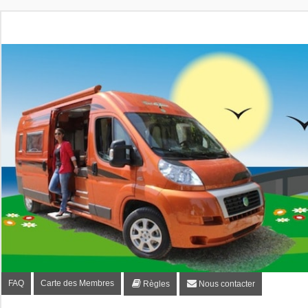
Fourgon-plaisir.com
Forum de conseils et d'entraide des utilisateurs de fourgo
FAQ
Carte des Membres
Règles
Nous contacter