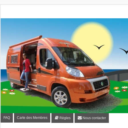
Fourgon-plaisir.com
Forum de conseils et d'entraide des utilisateurs de fourgo
FAQ
Carte des Membres
Règles
Nous contacter