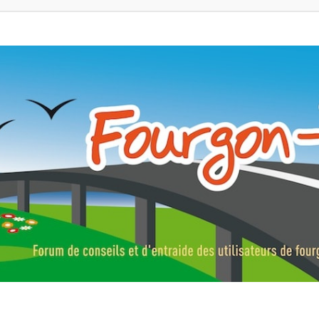
ns, fourgons aménagés, vans et de camping-car. Partagez votre expérie