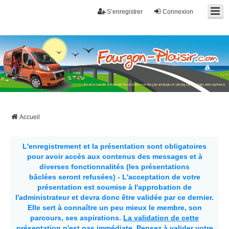
S’enregistrer
Connexion
Fourgon-plaisir.com
Forum de conseils et d'entraide des utilisateurs de fourgons, fourgons
aménagés, vans et de camping-car. Partagez votre expérience.
Accueil
L'enregistrement et la présentation sont obligatoires
pour avoir accès aux contenus des messages et à
diverses fonctionnalités (les présentations
bâclées seront refusées) - L'acceptation de votre
présentation est soumise à l'approbation de
l'administrateur et devra donc être validée par ce dernier.
Elle sert à connaître un peu mieux le membre, son
parcours, ses aspirations.
La validation de cette
présentation n'est pas immédiate
. Pensez à valider votre