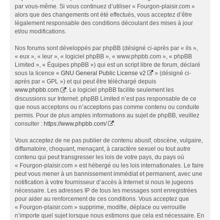
par vous-même. Si vous continuez d’utiliser « Fourgon-plaisir.com »
alors que des changements ont été effectués, vous acceptez d’être
légalement responsable des conditions découlant des mises à jour
et/ou modifications.
Nos forums sont développés par phpBB (désigné ci-après par « ils »,
« eux », « leur », « logiciel phpBB », « www.phpbb.com », « phpBB
Limited », « Équipes phpBB ») qui est un script libre de forum, déclaré
sous la licence «
GNU General Public License v2
» (désigné ci-
après par « GPL ») et qui peut être téléchargé depuis
www.phpbb.com
. Le logiciel phpBB facilite seulement les
discussions sur Internet. phpBB Limited n’est pas responsable de ce
que nous acceptons ou n’acceptons pas comme contenu ou conduite
permis. Pour de plus amples informations au sujet de phpBB, veuillez
consulter :
https://www.phpbb.com/
.
Vous acceptez de ne pas publier de contenu abusif, obscène, vulgaire,
diffamatoire, choquant, menaçant, à caractère sexuel ou tout autre
contenu qui peut transgresser les lois de votre pays, du pays où
« Fourgon-plaisir.com » est hébergé ou les lois internationales. Le faire
peut vous mener à un bannissement immédiat et permanent, avec une
notification à votre fournisseur d’accès à Internet si nous le jugeons
nécessaire. Les adresses IP de tous les messages sont enregistrées
pour aider au renforcement de ces conditions. Vous acceptez que
« Fourgon-plaisir.com » supprime, modifie, déplace ou verrouille
n’importe quel sujet lorsque nous estimons que cela est nécessaire. En