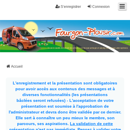
S’enregistrer
Connexion
Fourgon-plaisir.com
Forum de conseils et d'entraide des utilisateurs de fourgons, fourgons
aménagés, vans et de camping-car. Partagez votre expérience.
Accueil
L'enregistrement et la présentation sont obligatoires
pour avoir accès aux contenus des messages et à
diverses fonctionnalités (les présentations
bâclées seront refusées) - L'acceptation de votre
présentation est soumise à l'approbation de
l'administrateur et devra donc être validée par ce dernier.
Elle sert à connaître un peu mieux le membre, son
parcours, ses aspirations.
La validation de cette
présentation n'est pas immédiate
. Pensez à valider votre