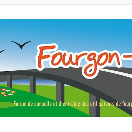
ns, fourgons aménagés, vans et de camping-car. Partagez votre expérie