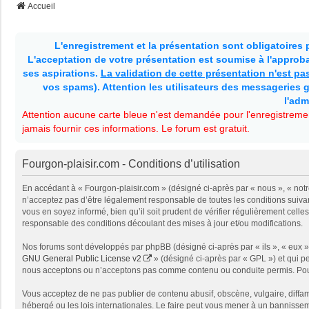
Accueil
L'enregistrement et la présentation sont obligatoires
L'acceptation de votre présentation est soumise à l'approbat
ses aspirations.
La validation de cette présentation n'est p
vos spams). Attention les utilisateurs des messageries g
l'adm
Attention aucune carte bleue n'est demandée pour l'enregistremen
jamais fournir ces informations. Le forum est gratuit.
Fourgon-plaisir.com - Conditions d’utilisation
En accédant à « Fourgon-plaisir.com » (désigné ci-après par « nous », « notr
n’acceptez pas d’être légalement responsable de toutes les conditions suivan
vous en soyez informé, bien qu’il soit prudent de vérifier régulièrement cel
responsable des conditions découlant des mises à jour et/ou modifications.
Nos forums sont développés par phpBB (désigné ci-après par « ils », « eux »,
GNU General Public License v2
» (désigné ci-après par « GPL ») et qui p
nous acceptons ou n’acceptons pas comme contenu ou conduite permis. Pour 
Vous acceptez de ne pas publier de contenu abusif, obscène, vulgaire, diffam
hébergé ou les lois internationales. Le faire peut vous mener à un bannissem