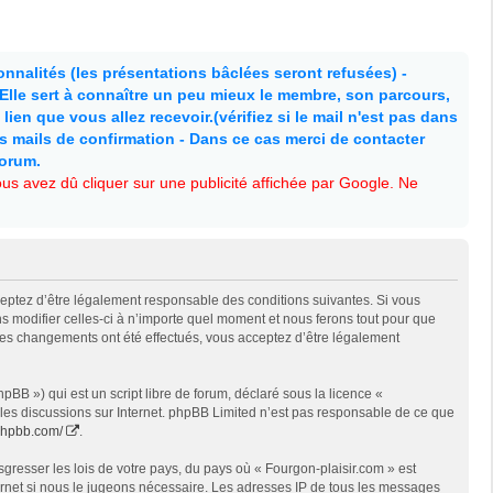
nnalités (les présentations bâclées seront refusées) -
. Elle sert à connaître un peu mieux le membre, son parcours,
lien que vous allez recevoir.(vérifiez si le mail n'est pas dans
es mails de confirmation - Dans ce cas merci de contacter
forum.
s avez dû cliquer sur une publicité affichée par Google. Ne
cceptez d’être légalement responsable des conditions suivantes. Si vous
s modifier celles-ci à n’importe quel moment et nous ferons tout pour que
e des changements ont été effectués, vous acceptez d’être légalement
BB ») qui est un script libre de forum, déclaré sous la licence «
t les discussions sur Internet. phpBB Limited n’est pas responsable de ce que
phpbb.com/
.
gresser les lois de votre pays, du pays où « Fourgon-plaisir.com » est
ternet si nous le jugeons nécessaire. Les adresses IP de tous les messages