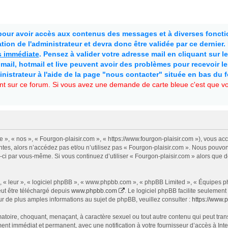
 pour avoir accès aux contenus des messages et à diverses fonctio
ion de l'administrateur et devra donc être validée par ce dernier
as immédiate
. Pensez à valider votre adresse mail en cliquant sur le 
mail, hotmail et live peuvent avoir des problèmes pour recevoir l
inistrateur à l'aide de la page "nous contacter" située en bas du 
t sur ce forum. Si vous avez une demande de carte bleue c'est que vou
e », « nos », « Fourgon-plaisir.com », « https://www.fourgon-plaisir.com »), vous a
tes, alors n’accédez pas et/ou n’utilisez pas « Fourgon-plaisir.com ». Nous pouvon
les-ci par vous-même. Si vous continuez d’utiliser « Fourgon-plaisir.com » alors qu
 « leur », « logiciel phpBB », « www.phpbb.com », « phpBB Limited », « Équipes php
eut être téléchargé depuis
www.phpbb.com
. Le logiciel phpBB facilite seulemen
de plus amples informations au sujet de phpBB, veuillez consulter :
https://www.
atoire, choquant, menaçant, à caractère sexuel ou tout autre contenu qui peut trans
ent immédiat et permanent, avec une notification à votre fournisseur d’accès à In