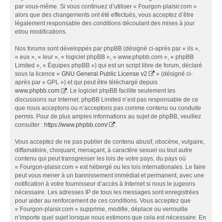
par vous-même. Si vous continuez d’utiliser « Fourgon-plaisir.com »
alors que des changements ont été effectués, vous acceptez d’être
légalement responsable des conditions découlant des mises à jour
et/ou modifications.
Nos forums sont développés par phpBB (désigné ci-après par « ils »,
« eux », « leur », « logiciel phpBB », « www.phpbb.com », « phpBB
Limited », « Équipes phpBB ») qui est un script libre de forum, déclaré
sous la licence «
GNU General Public License v2
» (désigné ci-
après par « GPL ») et qui peut être téléchargé depuis
www.phpbb.com
. Le logiciel phpBB facilite seulement les
discussions sur Internet. phpBB Limited n’est pas responsable de ce
que nous acceptons ou n’acceptons pas comme contenu ou conduite
permis. Pour de plus amples informations au sujet de phpBB, veuillez
consulter :
https://www.phpbb.com/
.
Vous acceptez de ne pas publier de contenu abusif, obscène, vulgaire,
diffamatoire, choquant, menaçant, à caractère sexuel ou tout autre
contenu qui peut transgresser les lois de votre pays, du pays où
« Fourgon-plaisir.com » est hébergé ou les lois internationales. Le faire
peut vous mener à un bannissement immédiat et permanent, avec une
notification à votre fournisseur d’accès à Internet si nous le jugeons
nécessaire. Les adresses IP de tous les messages sont enregistrées
pour aider au renforcement de ces conditions. Vous acceptez que
« Fourgon-plaisir.com » supprime, modifie, déplace ou verrouille
n’importe quel sujet lorsque nous estimons que cela est nécessaire. En