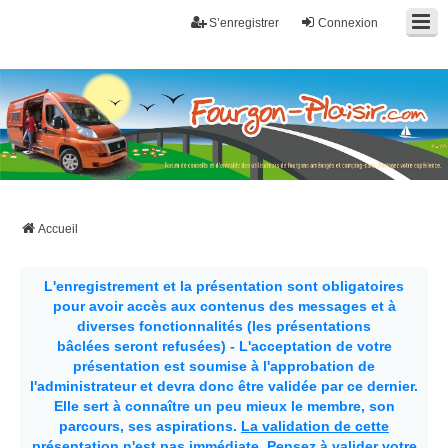
S’enregistrer
Connexion
Fourgon-plaisir.com
Forum de conseils et d'entraide des utilisateurs de fourgons, fourgons
aménagés, vans et de camping-car. Partagez votre expérience.
Accueil
L'enregistrement et la présentation sont obligatoires
pour avoir accès aux contenus des messages et à
diverses fonctionnalités (les présentations
bâclées seront refusées) - L'acceptation de votre
présentation est soumise à l'approbation de
l'administrateur et devra donc être validée par ce dernier.
Elle sert à connaître un peu mieux le membre, son
parcours, ses aspirations.
La validation de cette
présentation n'est pas immédiate
. Pensez à valider votre