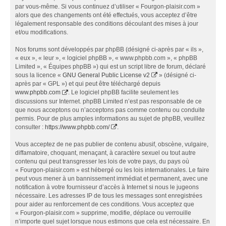
par vous-même. Si vous continuez d’utiliser « Fourgon-plaisir.com »
alors que des changements ont été effectués, vous acceptez d’être
légalement responsable des conditions découlant des mises à jour
et/ou modifications.
Nos forums sont développés par phpBB (désigné ci-après par « ils »,
« eux », « leur », « logiciel phpBB », « www.phpbb.com », « phpBB
Limited », « Équipes phpBB ») qui est un script libre de forum, déclaré
sous la licence «
GNU General Public License v2
» (désigné ci-
après par « GPL ») et qui peut être téléchargé depuis
www.phpbb.com
. Le logiciel phpBB facilite seulement les
discussions sur Internet. phpBB Limited n’est pas responsable de ce
que nous acceptons ou n’acceptons pas comme contenu ou conduite
permis. Pour de plus amples informations au sujet de phpBB, veuillez
consulter :
https://www.phpbb.com/
.
Vous acceptez de ne pas publier de contenu abusif, obscène, vulgaire,
diffamatoire, choquant, menaçant, à caractère sexuel ou tout autre
contenu qui peut transgresser les lois de votre pays, du pays où
« Fourgon-plaisir.com » est hébergé ou les lois internationales. Le faire
peut vous mener à un bannissement immédiat et permanent, avec une
notification à votre fournisseur d’accès à Internet si nous le jugeons
nécessaire. Les adresses IP de tous les messages sont enregistrées
pour aider au renforcement de ces conditions. Vous acceptez que
« Fourgon-plaisir.com » supprime, modifie, déplace ou verrouille
n’importe quel sujet lorsque nous estimons que cela est nécessaire. En