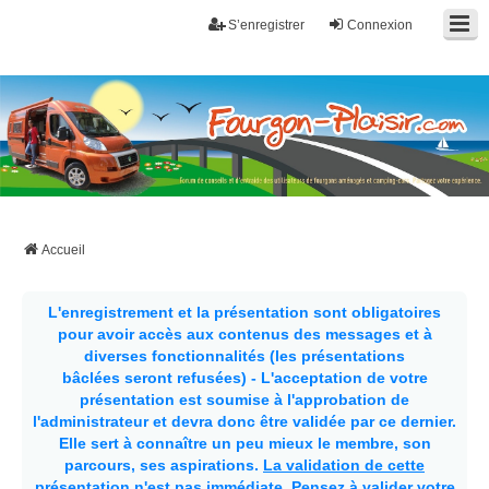
S’enregistrer
Connexion
Fourgon-plaisir.com
Forum de conseils et d'entraide des utilisateurs de fourgons, fourgons
aménagés, vans et de camping-car. Partagez votre expérience.
Accueil
L'enregistrement et la présentation sont obligatoires
pour avoir accès aux contenus des messages et à
diverses fonctionnalités (les présentations
bâclées seront refusées) - L'acceptation de votre
présentation est soumise à l'approbation de
l'administrateur et devra donc être validée par ce dernier.
Elle sert à connaître un peu mieux le membre, son
parcours, ses aspirations.
La validation de cette
présentation n'est pas immédiate
. Pensez à valider votre