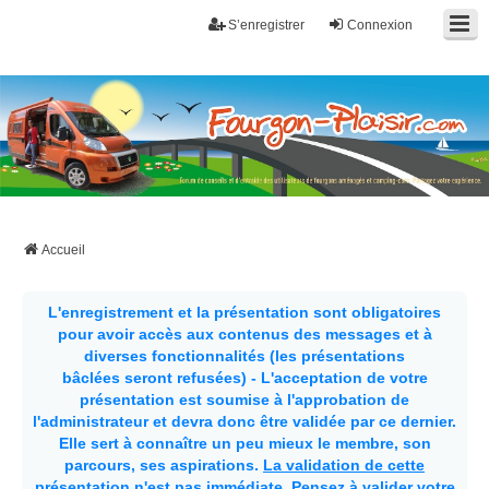
S’enregistrer
Connexion
Fourgon-plaisir.com
Forum de conseils et d'entraide des utilisateurs de fourgons, fourgons
aménagés, vans et de camping-car. Partagez votre expérience.
Accueil
L'enregistrement et la présentation sont obligatoires
pour avoir accès aux contenus des messages et à
diverses fonctionnalités (les présentations
bâclées seront refusées) - L'acceptation de votre
présentation est soumise à l'approbation de
l'administrateur et devra donc être validée par ce dernier.
Elle sert à connaître un peu mieux le membre, son
parcours, ses aspirations.
La validation de cette
présentation n'est pas immédiate
. Pensez à valider votre