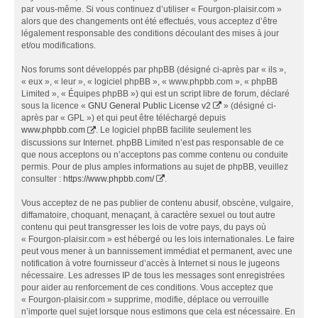
par vous-même. Si vous continuez d’utiliser « Fourgon-plaisir.com »
alors que des changements ont été effectués, vous acceptez d’être
légalement responsable des conditions découlant des mises à jour
et/ou modifications.
Nos forums sont développés par phpBB (désigné ci-après par « ils »,
« eux », « leur », « logiciel phpBB », « www.phpbb.com », « phpBB
Limited », « Équipes phpBB ») qui est un script libre de forum, déclaré
sous la licence «
GNU General Public License v2
» (désigné ci-
après par « GPL ») et qui peut être téléchargé depuis
www.phpbb.com
. Le logiciel phpBB facilite seulement les
discussions sur Internet. phpBB Limited n’est pas responsable de ce
que nous acceptons ou n’acceptons pas comme contenu ou conduite
permis. Pour de plus amples informations au sujet de phpBB, veuillez
consulter :
https://www.phpbb.com/
.
Vous acceptez de ne pas publier de contenu abusif, obscène, vulgaire,
diffamatoire, choquant, menaçant, à caractère sexuel ou tout autre
contenu qui peut transgresser les lois de votre pays, du pays où
« Fourgon-plaisir.com » est hébergé ou les lois internationales. Le faire
peut vous mener à un bannissement immédiat et permanent, avec une
notification à votre fournisseur d’accès à Internet si nous le jugeons
nécessaire. Les adresses IP de tous les messages sont enregistrées
pour aider au renforcement de ces conditions. Vous acceptez que
« Fourgon-plaisir.com » supprime, modifie, déplace ou verrouille
n’importe quel sujet lorsque nous estimons que cela est nécessaire. En