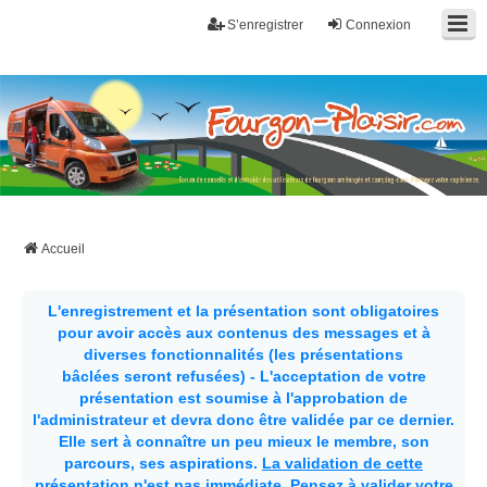
S’enregistrer
Connexion
Fourgon-plaisir.com
Forum de conseils et d'entraide des utilisateurs de fourgons, fourgons
aménagés, vans et de camping-car. Partagez votre expérience.
Accueil
L'enregistrement et la présentation sont obligatoires
pour avoir accès aux contenus des messages et à
diverses fonctionnalités (les présentations
bâclées seront refusées) - L'acceptation de votre
présentation est soumise à l'approbation de
l'administrateur et devra donc être validée par ce dernier.
Elle sert à connaître un peu mieux le membre, son
parcours, ses aspirations.
La validation de cette
présentation n'est pas immédiate
. Pensez à valider votre