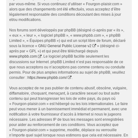
par vous-même. Si vous continuez d’utiliser « Fourgon-plaisir.com »
alors que des changements ont été effectués, vous acceptez d’être
légalement responsable des conditions découlant des mises à jour
et/ou modifications.
Nos forums sont développés par phpBB (désigné ci-après par « ils »,
« eux », « leur », « logiciel phpBB », « www.phpbb.com », « phpBB
Limited », « Équipes phpBB ») qui est un script libre de forum, déclaré
sous la licence «
GNU General Public License v2
» (désigné ci-
après par « GPL ») et qui peut être téléchargé depuis
www.phpbb.com
. Le logiciel phpBB facilite seulement les
discussions sur Internet. phpBB Limited n’est pas responsable de ce
que nous acceptons ou n’acceptons pas comme contenu ou conduite
permis. Pour de plus amples informations au sujet de phpBB, veuillez
consulter :
https://www.phpbb.com/
.
Vous acceptez de ne pas publier de contenu abusif, obscène, vulgaire,
diffamatoire, choquant, menaçant, à caractère sexuel ou tout autre
contenu qui peut transgresser les lois de votre pays, du pays où
« Fourgon-plaisir.com » est hébergé ou les lois internationales. Le faire
peut vous mener à un bannissement immédiat et permanent, avec une
notification à votre fournisseur d’accès à Internet si nous le jugeons
nécessaire. Les adresses IP de tous les messages sont enregistrées
pour aider au renforcement de ces conditions. Vous acceptez que
« Fourgon-plaisir.com » supprime, modifie, déplace ou verrouille
n’importe quel sujet lorsque nous estimons que cela est nécessaire. En