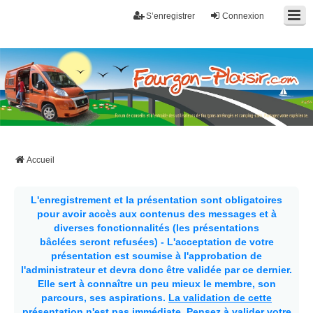
S’enregistrer
Connexion
Fourgon-plaisir.com
Forum de conseils et d'entraide des utilisateurs de fourgons, fourgons
aménagés, vans et de camping-car. Partagez votre expérience.
Accueil
L'enregistrement et la présentation sont obligatoires
pour avoir accès aux contenus des messages et à
diverses fonctionnalités (les présentations
bâclées seront refusées) - L'acceptation de votre
présentation est soumise à l'approbation de
l'administrateur et devra donc être validée par ce dernier.
Elle sert à connaître un peu mieux le membre, son
parcours, ses aspirations.
La validation de cette
présentation n'est pas immédiate
. Pensez à valider votre