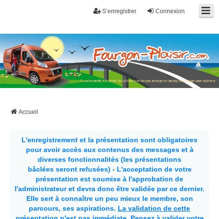
S’enregistrer
Connexion
Fourgon-plaisir.com
Forum de conseils et d'entraide des utilisateurs de fourgons, fourgons
aménagés, vans et de camping-car. Partagez votre expérience.
Accueil
L'enregistrement et la présentation sont obligatoires
pour avoir accès aux contenus des messages et à
diverses fonctionnalités (les présentations
bâclées seront refusées) - L'acceptation de votre
présentation est soumise à l'approbation de
l'administrateur et devra donc être validée par ce dernier.
Elle sert à connaître un peu mieux le membre, son
parcours, ses aspirations.
La validation de cette
présentation n'est pas immédiate
. Pensez à valider votre