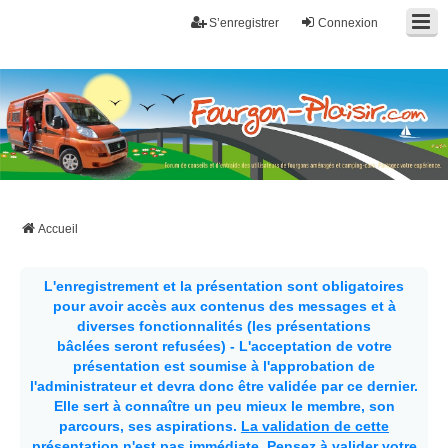
S’enregistrer
Connexion
Fourgon-plaisir.com
Forum de conseils et d'entraide des utilisateurs de fourgons, fourgons
aménagés, vans et de camping-car. Partagez votre expérience.
Accueil
L'enregistrement et la présentation sont obligatoires
pour avoir accès aux contenus des messages et à
diverses fonctionnalités (les présentations
bâclées seront refusées) - L'acceptation de votre
présentation est soumise à l'approbation de
l'administrateur et devra donc être validée par ce dernier.
Elle sert à connaître un peu mieux le membre, son
parcours, ses aspirations.
La validation de cette
présentation n'est pas immédiate
. Pensez à valider votre