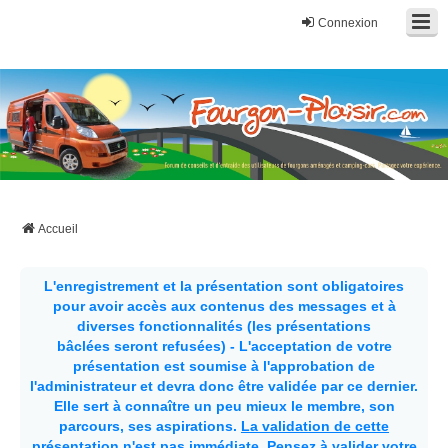
Connexion
Fourgon-plaisir.com
Forum de conseils et d'entraide des utilisateurs de fourgons, fourgons
aménagés, vans et de camping-car. Partagez votre expérience.
Accueil
L'enregistrement et la présentation sont obligatoires
pour avoir accès aux contenus des messages et à
diverses fonctionnalités (les présentations
bâclées seront refusées) - L'acceptation de votre
présentation est soumise à l'approbation de
l'administrateur et devra donc être validée par ce dernier.
Elle sert à connaître un peu mieux le membre, son
parcours, ses aspirations.
La validation de cette
présentation n'est pas immédiate
. Pensez à valider votre