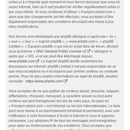
celles-ci à n’importe quel moment et nous ferons tout pour que vous en
soyez informé, bien qu’il soit prudent de vérifier régulièrement celles-ci
par vous-même. Si vous continuez d’utiliser « Fourgon-plaisir.com »
alors que des changements ont été effectués, vous acceptez d’être
légalement responsable des conditions découlant des mises à jour
et/ou modifications.
Nos forums sont développés par phpBB (désigné ci-après par « ils »,
« eux », « leur », « logiciel phpBB », « www.phpbb.com », « phpBB
Limited », « Équipes phpBB ») qui est un script libre de forum, déclaré
sous la licence «
GNU General Public License v2
» (désigné ci-
après par « GPL ») et qui peut être téléchargé depuis
www.phpbb.com
. Le logiciel phpBB facilite seulement les
discussions sur Internet. phpBB Limited n’est pas responsable de ce
que nous acceptons ou n’acceptons pas comme contenu ou conduite
permis. Pour de plus amples informations au sujet de phpBB, veuillez
consulter :
https://www.phpbb.com/
.
Vous acceptez de ne pas publier de contenu abusif, obscène, vulgaire,
diffamatoire, choquant, menaçant, à caractère sexuel ou tout autre
contenu qui peut transgresser les lois de votre pays, du pays où
« Fourgon-plaisir.com » est hébergé ou les lois internationales. Le faire
peut vous mener à un bannissement immédiat et permanent, avec une
notification à votre fournisseur d’accès à Internet si nous le jugeons
nécessaire. Les adresses IP de tous les messages sont enregistrées
pour aider au renforcement de ces conditions. Vous acceptez que