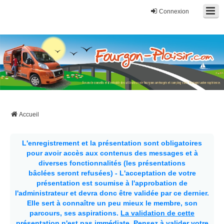
Connexion
Fourgon-plaisir.com
Forum de conseils et d'entraide des utilisateurs de fourgons, fourgons
aménagés, vans et de camping-car. Partagez votre expérience.
Accueil
L'enregistrement et la présentation sont obligatoires
pour avoir accès aux contenus des messages et à
diverses fonctionnalités (les présentations
bâclées seront refusées) - L'acceptation de votre
présentation est soumise à l'approbation de
l'administrateur et devra donc être validée par ce dernier.
Elle sert à connaître un peu mieux le membre, son
parcours, ses aspirations.
La validation de cette
présentation n'est pas immédiate
. Pensez à valider votre