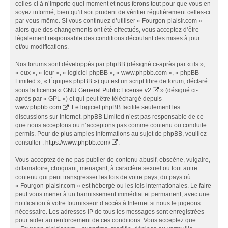
celles-ci à n’importe quel moment et nous ferons tout pour que vous en
soyez informé, bien qu’il soit prudent de vérifier régulièrement celles-ci
par vous-même. Si vous continuez d’utiliser « Fourgon-plaisir.com »
alors que des changements ont été effectués, vous acceptez d’être
légalement responsable des conditions découlant des mises à jour
et/ou modifications.
Nos forums sont développés par phpBB (désigné ci-après par « ils »,
« eux », « leur », « logiciel phpBB », « www.phpbb.com », « phpBB
Limited », « Équipes phpBB ») qui est un script libre de forum, déclaré
sous la licence «
GNU General Public License v2
» (désigné ci-
après par « GPL ») et qui peut être téléchargé depuis
www.phpbb.com
. Le logiciel phpBB facilite seulement les
discussions sur Internet. phpBB Limited n’est pas responsable de ce
que nous acceptons ou n’acceptons pas comme contenu ou conduite
permis. Pour de plus amples informations au sujet de phpBB, veuillez
consulter :
https://www.phpbb.com/
.
Vous acceptez de ne pas publier de contenu abusif, obscène, vulgaire,
diffamatoire, choquant, menaçant, à caractère sexuel ou tout autre
contenu qui peut transgresser les lois de votre pays, du pays où
« Fourgon-plaisir.com » est hébergé ou les lois internationales. Le faire
peut vous mener à un bannissement immédiat et permanent, avec une
notification à votre fournisseur d’accès à Internet si nous le jugeons
nécessaire. Les adresses IP de tous les messages sont enregistrées
pour aider au renforcement de ces conditions. Vous acceptez que