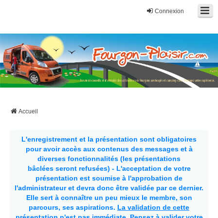
Connexion
Fourgon-plaisir.com
Forum de conseils et d'entraide des utilisateurs de fourgons, fourgons
aménagés, vans et de camping-car. Partagez votre expérience.
Accueil
L'enregistrement et la présentation sont obligatoires
pour avoir accès aux contenus des messages et à
diverses fonctionnalités (les présentations
bâclées seront refusées) - L'acceptation de votre
présentation est soumise à l'approbation de
l'administrateur et devra donc être validée par ce dernier.
Elle sert à connaître un peu mieux le membre, son
parcours, ses aspirations.
La validation de cette
présentation n'est pas immédiate
. Pensez à valider votre