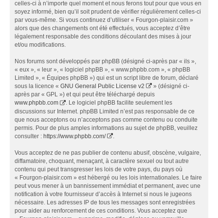
celles-ci à n’importe quel moment et nous ferons tout pour que vous en
soyez informé, bien qu’il soit prudent de vérifier régulièrement celles-ci
par vous-même. Si vous continuez d’utiliser « Fourgon-plaisir.com »
alors que des changements ont été effectués, vous acceptez d’être
légalement responsable des conditions découlant des mises à jour
et/ou modifications.
Nos forums sont développés par phpBB (désigné ci-après par « ils »,
« eux », « leur », « logiciel phpBB », « www.phpbb.com », « phpBB
Limited », « Équipes phpBB ») qui est un script libre de forum, déclaré
sous la licence «
GNU General Public License v2
» (désigné ci-
après par « GPL ») et qui peut être téléchargé depuis
www.phpbb.com
. Le logiciel phpBB facilite seulement les
discussions sur Internet. phpBB Limited n’est pas responsable de ce
que nous acceptons ou n’acceptons pas comme contenu ou conduite
permis. Pour de plus amples informations au sujet de phpBB, veuillez
consulter :
https://www.phpbb.com/
.
Vous acceptez de ne pas publier de contenu abusif, obscène, vulgaire,
diffamatoire, choquant, menaçant, à caractère sexuel ou tout autre
contenu qui peut transgresser les lois de votre pays, du pays où
« Fourgon-plaisir.com » est hébergé ou les lois internationales. Le faire
peut vous mener à un bannissement immédiat et permanent, avec une
notification à votre fournisseur d’accès à Internet si nous le jugeons
nécessaire. Les adresses IP de tous les messages sont enregistrées
pour aider au renforcement de ces conditions. Vous acceptez que