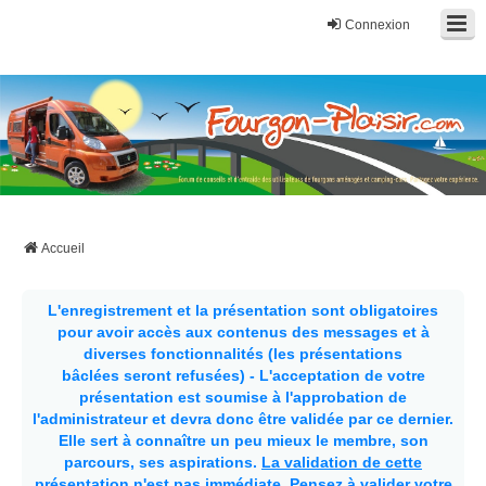
Connexion
Fourgon-plaisir.com
Forum de conseils et d'entraide des utilisateurs de fourgons, fourgons
aménagés, vans et de camping-car. Partagez votre expérience.
Accueil
L'enregistrement et la présentation sont obligatoires
pour avoir accès aux contenus des messages et à
diverses fonctionnalités (les présentations
bâclées seront refusées) - L'acceptation de votre
présentation est soumise à l'approbation de
l'administrateur et devra donc être validée par ce dernier.
Elle sert à connaître un peu mieux le membre, son
parcours, ses aspirations.
La validation de cette
présentation n'est pas immédiate
. Pensez à valider votre