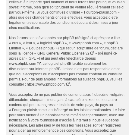
celles-ci à n’importe quel moment et nous ferons tout pour que vous en
soyez informé, bien qu’il soit prudent de vérifier régulièrement celles-ci
par vous-même. Si vous continuez d’utiliser « Fourgon-plaisir.com »
alors que des changements ont été effectués, vous acceptez d’être
légalement responsable des conditions découlant des mises à jour
et/ou modifications.
Nos forums sont développés par phpBB (désigné ci-après par « ils »,
« eux », « leur », « logiciel phpBB », « www.phpbb.com », « phpBB
Limited », « Équipes phpBB ») qui est un script libre de forum, déclaré
sous la licence «
GNU General Public License v2
» (désigné ci-
après par « GPL ») et qui peut être téléchargé depuis
www.phpbb.com
. Le logiciel phpBB facilite seulement les
discussions sur Internet. phpBB Limited n’est pas responsable de ce
que nous acceptons ou n’acceptons pas comme contenu ou conduite
permis. Pour de plus amples informations au sujet de phpBB, veuillez
consulter :
https://www.phpbb.com/
.
Vous acceptez de ne pas publier de contenu abusif, obscène, vulgaire,
diffamatoire, choquant, menaçant, à caractère sexuel ou tout autre
contenu qui peut transgresser les lois de votre pays, du pays où
« Fourgon-plaisir.com » est hébergé ou les lois internationales. Le faire
peut vous mener à un bannissement immédiat et permanent, avec une
notification à votre fournisseur d’accès à Internet si nous le jugeons
nécessaire. Les adresses IP de tous les messages sont enregistrées
pour aider au renforcement de ces conditions. Vous acceptez que