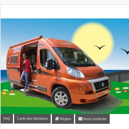
Fourgon-plaisir.com
Forum de conseils et d'entraide des utilisateurs de fourgo
FAQ
Carte des Membres
Règles
Nous contacter