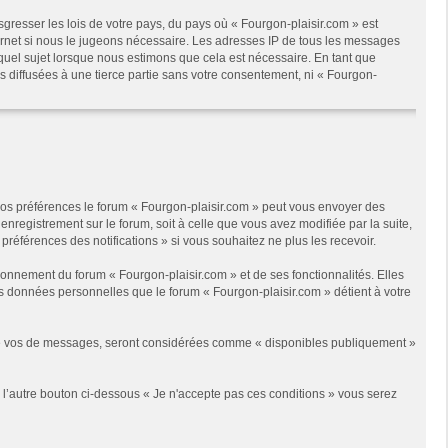
gresser les lois de votre pays, du pays où « Fourgon-plaisir.com » est
ternet si nous le jugeons nécessaire. Les adresses IP de tous les messages
quel sujet lorsque nous estimons que cela est nécessaire. En tant que
 diffusées à une tierce partie sans votre consentement, ni « Fourgon-
 vos préférences le forum « Fourgon-plaisir.com » peut vous envoyer des
enregistrement sur le forum, soit à celle que vous avez modifiée par la suite,
références des notifications » si vous souhaitez ne plus les recevoir.
onnement du forum « Fourgon-plaisir.com » et de ses fonctionnalités. Elles
les données personnelles que le forum « Fourgon-plaisir.com » détient à votre
s de vos de messages, seront considérées comme « disponibles publiquement »
r l’autre bouton ci-dessous « Je n'accepte pas ces conditions » vous serez