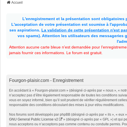
Accueil
L'enregistrement et la présentation sont obligatoires
L'acceptation de votre présentation est soumise à l'approbat
ses aspirations.
La validation de cette présentation n'est p
vos spams). Attention les utilisateurs des messageries g
l'adm
Attention aucune carte bleue n'est demandée pour l'enregistremen
jamais fournir ces informations. Le forum est gratuit.
Fourgon-plaisir.com - Enregistrement
En accédant à « Fourgon-plaisir.com » (désigné ci-après par « nous », « notr
n’acceptez pas d’être légalement responsable de toutes les conditions suivan
vous en soyez informé, bien qu’il soit prudent de vérifier régulièrement cel
responsable des conditions découlant des mises à jour et/ou modifications.
Nos forums sont développés par phpBB (désigné ci-après par « ils », « eux »,
GNU General Public License v2
» (désigné ci-après par « GPL ») et qui p
nous acceptons ou n’acceptons pas comme contenu ou conduite permis. Pour 