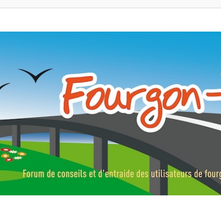
ns, fourgons aménagés, vans et de camping-car. Partagez votre expérie