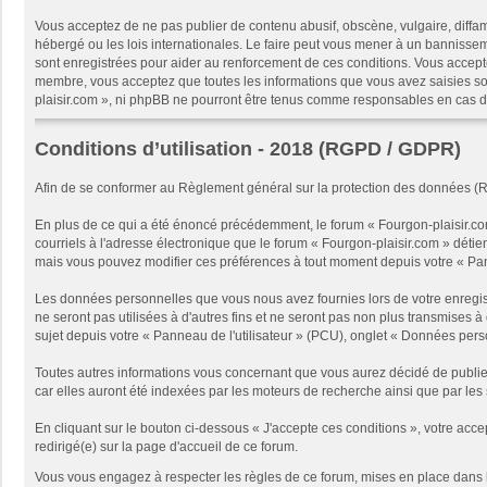
Vous acceptez de ne pas publier de contenu abusif, obscène, vulgaire, diffam
hébergé ou les lois internationales. Le faire peut vous mener à un bannissem
sont enregistrées pour aider au renforcement de ces conditions. Vous accept
membre, vous acceptez que toutes les informations que vous avez saisies soi
plaisir.com », ni phpBB ne pourront être tenus comme responsables en cas d
Conditions d’utilisation - 2018 (RGPD / GDPR)
Afin de se conformer au Règlement général sur la protection des données (
En plus de ce qui a été énoncé précédemment, le forum « Fourgon-plaisir.com
courriels à l'adresse électronique que le forum « Fourgon-plaisir.com » détien
mais vous pouvez modifier ces préférences à tout moment depuis votre « Panne
Les données personnelles que vous nous avez fournies lors de votre enregist
ne seront pas utilisées à d'autres fins et ne seront pas non plus transmises 
sujet depuis votre « Panneau de l'utilisateur » (PCU), onglet « Données pe
Toutes autres informations vous concernant que vous aurez décidé de publie
car elles auront été indexées par les moteurs de recherche ainsi que par les 
En cliquant sur le bouton ci-dessous « J'accepte ces conditions », votre acce
redirigé(e) sur la page d'accueil de ce forum.
Vous vous engagez à respecter les règles de ce forum, mises en place dans 