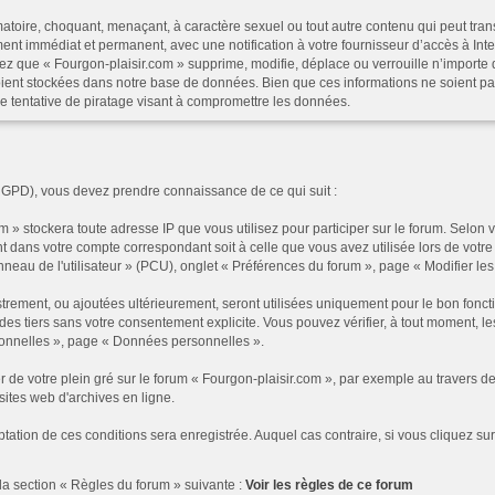
atoire, choquant, menaçant, à caractère sexuel ou tout autre contenu qui peut trans
ent immédiat et permanent, avec une notification à votre fournisseur d’accès à In
ez que « Fourgon-plaisir.com » supprime, modifie, déplace ou verrouille n’importe 
ent stockées dans notre base de données. Bien que ces informations ne soient pas
e tentative de piratage visant à compromettre les données.
RGPD), vous devez prendre connaissance de ce qui suit :
 » stockera toute adresse IP que vous utilisez pour participer sur le forum. Selon
t dans votre compte correspondant soit à celle que vous avez utilisée lors de votre 
au de l'utilisateur » (PCU), onglet « Préférences du forum », page « Modifier les p
rement, ou ajoutées ultérieurement, seront utilisées uniquement pour le bon foncti
à des tiers sans votre consentement explicite. Vous pouvez vérifier, à tout moment, 
rsonnelles », page « Données personnelles ».
r de votre plein gré sur le forum « Fourgon-plaisir.com », par exemple au traver
sites web d'archives en ligne.
ptation de ces conditions sera enregistrée. Auquel cas contraire, si vous cliquez su
la section « Règles du forum » suivante :
Voir les règles de ce forum