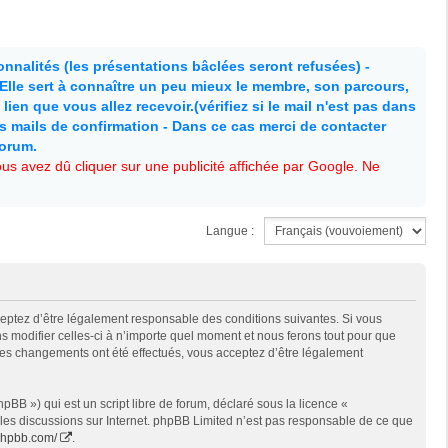
nnalités (les présentations bâclées seront refusées) -
. Elle sert à connaître un peu mieux le membre, son parcours,
lien que vous allez recevoir.(vérifiez si le mail n'est pas dans
es mails de confirmation - Dans ce cas merci de contacter
forum.
s avez dû cliquer sur une publicité affichée par Google. Ne
Langue :
cceptez d’être légalement responsable des conditions suivantes. Si vous
s modifier celles-ci à n’importe quel moment et nous ferons tout pour que
e des changements ont été effectués, vous acceptez d’être légalement
BB ») qui est un script libre de forum, déclaré sous la licence «
t les discussions sur Internet. phpBB Limited n’est pas responsable de ce que
phpbb.com/
.