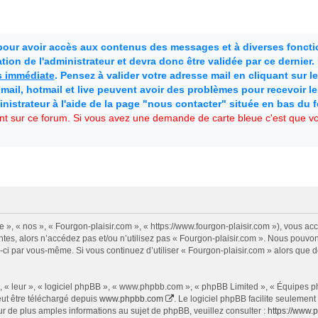
 pour avoir accès aux contenus des messages et à diverses fonctio
ion de l'administrateur et devra donc être validée par ce dernier
as immédiate
. Pensez à valider votre adresse mail en cliquant sur le 
mail, hotmail et live peuvent avoir des problèmes pour recevoir l
inistrateur à l'aide de la page "nous contacter" située en bas du 
t sur ce forum. Si vous avez une demande de carte bleue c'est que vou
e », « nos », « Fourgon-plaisir.com », « https://www.fourgon-plaisir.com »), vous a
tes, alors n’accédez pas et/ou n’utilisez pas « Fourgon-plaisir.com ». Nous pouvon
les-ci par vous-même. Si vous continuez d’utiliser « Fourgon-plaisir.com » alors qu
 « leur », « logiciel phpBB », « www.phpbb.com », « phpBB Limited », « Équipes php
eut être téléchargé depuis
www.phpbb.com
. Le logiciel phpBB facilite seulemen
de plus amples informations au sujet de phpBB, veuillez consulter :
https://www.