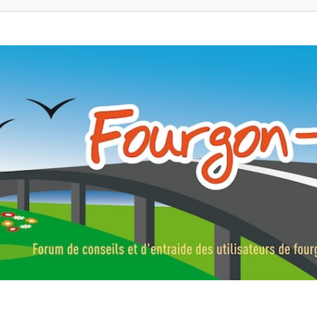
ns, fourgons aménagés, vans et de camping-car. Partagez votre expérie