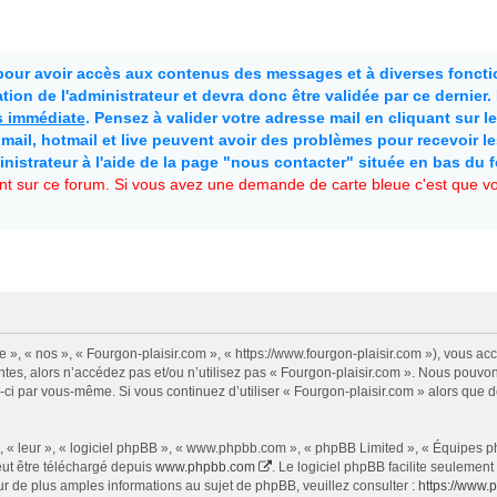
 pour avoir accès aux contenus des messages et à diverses fonctio
ion de l'administrateur et devra donc être validée par ce dernier
as immédiate
. Pensez à valider votre adresse mail en cliquant sur le 
mail, hotmail et live peuvent avoir des problèmes pour recevoir l
inistrateur à l'aide de la page "nous contacter" située en bas du 
t sur ce forum. Si vous avez une demande de carte bleue c'est que vou
e », « nos », « Fourgon-plaisir.com », « https://www.fourgon-plaisir.com »), vous a
tes, alors n’accédez pas et/ou n’utilisez pas « Fourgon-plaisir.com ». Nous pouvon
les-ci par vous-même. Si vous continuez d’utiliser « Fourgon-plaisir.com » alors qu
 « leur », « logiciel phpBB », « www.phpbb.com », « phpBB Limited », « Équipes php
eut être téléchargé depuis
www.phpbb.com
. Le logiciel phpBB facilite seulemen
de plus amples informations au sujet de phpBB, veuillez consulter :
https://www.