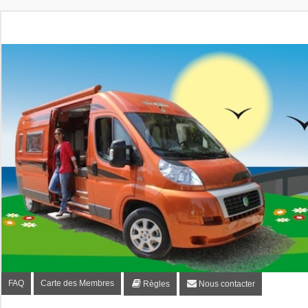
Fourgon-plaisir.com
Forum de conseils et d'entraide des utilisateurs de fourgo
FAQ
Carte des Membres
Règles
Nous contacter