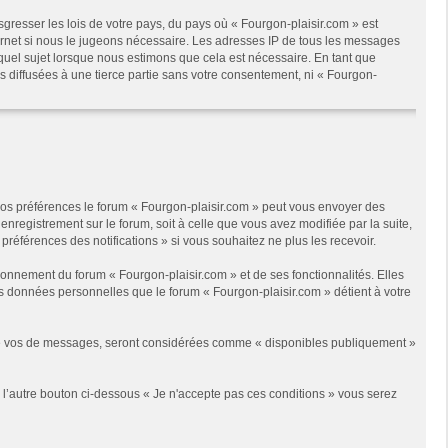
gresser les lois de votre pays, du pays où « Fourgon-plaisir.com » est
ternet si nous le jugeons nécessaire. Les adresses IP de tous les messages
quel sujet lorsque nous estimons que cela est nécessaire. En tant que
 diffusées à une tierce partie sans votre consentement, ni « Fourgon-
 vos préférences le forum « Fourgon-plaisir.com » peut vous envoyer des
enregistrement sur le forum, soit à celle que vous avez modifiée par la suite,
références des notifications » si vous souhaitez ne plus les recevoir.
onnement du forum « Fourgon-plaisir.com » et de ses fonctionnalités. Elles
les données personnelles que le forum « Fourgon-plaisir.com » détient à votre
s de vos de messages, seront considérées comme « disponibles publiquement »
r l’autre bouton ci-dessous « Je n'accepte pas ces conditions » vous serez