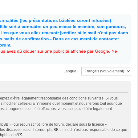
nnalités (les présentations bâclées seront refusées) -
. Elle sert à connaître un peu mieux le membre, son parcours,
lien que vous allez recevoir.(vérifiez si le mail n'est pas dans
es mails de confirmation - Dans ce cas merci de contacter
forum.
s avez dû cliquer sur une publicité affichée par Google. Ne
Langue :
cceptez d’être légalement responsable des conditions suivantes. Si vous
s modifier celles-ci à n’importe quel moment et nous ferons tout pour que
e des changements ont été effectués, vous acceptez d’être légalement
BB ») qui est un script libre de forum, déclaré sous la licence «
t les discussions sur Internet. phpBB Limited n’est pas responsable de ce que
phpbb.com/
.