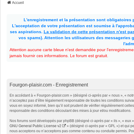
Accueil
L'enregistrement et la présentation sont obligatoires
L'acceptation de votre présentation est soumise à l'approbat
ses aspirations.
La validation de cette présentation n'est p
vos spams). Attention les utilisateurs des messageries g
l'adm
Attention aucune carte bleue n'est demandée pour l'enregistremen
jamais fournir ces informations. Le forum est gratuit.
Fourgon-plaisir.com - Enregistrement
En accédant à « Fourgon-plaisir.com » (désigné ci-après par « nous », « notr
n’acceptez pas d’être légalement responsable de toutes les conditions suivan
vous en soyez informé, bien qu’il soit prudent de vérifier régulièrement cel
responsable des conditions découlant des mises à jour et/ou modifications.
Nos forums sont développés par phpBB (désigné ci-après par « ils », « eux »,
GNU General Public License v2
» (désigné ci-après par « GPL ») et qui p
nous acceptons ou n’acceptons pas comme contenu ou conduite permis. Pour 