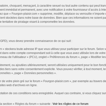
atoire, choquant, menaçant, à caractère sexuel ou tout autre contenu qui peut trans
ent immédiat et permanent, avec une notification à votre fournisseur d’accès à In
ez que « Fourgon-plaisir.com » supprime, modifie, déplace ou verrouille n’importe 
ent stockées dans notre base de données. Bien que ces informations ne soient pas
e tentative de piratage visant à compromettre les données.
RGPD), vous devez prendre connaissance de ce qui suit :
 » stockera toute adresse IP que vous utilisez pour participer sur le forum. Selon
t dans votre compte correspondant soit à celle que vous avez utilisée lors de votre 
au de l'utilisateur » (PCU), onglet « Préférences du forum », page « Modifier les p
rement, ou ajoutées ultérieurement, seront utilisées uniquement pour le bon foncti
à des tiers sans votre consentement explicite. Vous pouvez vérifier, à tout moment, 
rsonnelles », page « Données personnelles ».
r de votre plein gré sur le forum « Fourgon-plaisir.com », par exemple au traver
sites web d'archives en ligne.
ptation de ces conditions sera enregistrée. Auquel cas contraire, si vous cliquez su
la section « Règles du forum » suivante :
Voir les règles de ce forum