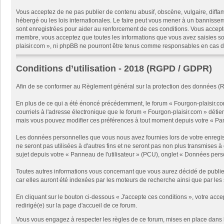
Vous acceptez de ne pas publier de contenu abusif, obscène, vulgaire, diffam
hébergé ou les lois internationales. Le faire peut vous mener à un bannissem
sont enregistrées pour aider au renforcement de ces conditions. Vous accept
membre, vous acceptez que toutes les informations que vous avez saisies soi
plaisir.com », ni phpBB ne pourront être tenus comme responsables en cas d
Conditions d’utilisation - 2018 (RGPD / GDPR)
Afin de se conformer au Règlement général sur la protection des données (
En plus de ce qui a été énoncé précédemment, le forum « Fourgon-plaisir.com
courriels à l'adresse électronique que le forum « Fourgon-plaisir.com » détien
mais vous pouvez modifier ces préférences à tout moment depuis votre « Panne
Les données personnelles que vous nous avez fournies lors de votre enregist
ne seront pas utilisées à d'autres fins et ne seront pas non plus transmises 
sujet depuis votre « Panneau de l'utilisateur » (PCU), onglet « Données pe
Toutes autres informations vous concernant que vous aurez décidé de publie
car elles auront été indexées par les moteurs de recherche ainsi que par les 
En cliquant sur le bouton ci-dessous « J'accepte ces conditions », votre acce
redirigé(e) sur la page d'accueil de ce forum.
Vous vous engagez à respecter les règles de ce forum, mises en place dans 