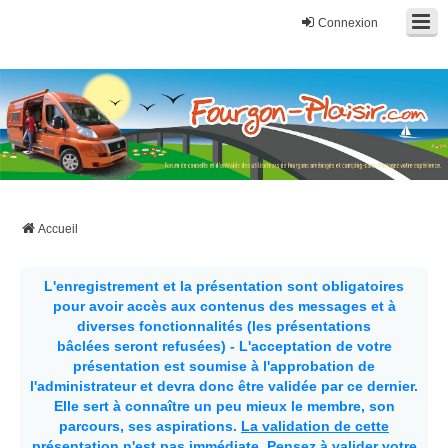
Connexion
Fourgon-plaisir.com
Forum de conseils et d'entraide des utilisateurs de fourgons, fourgons
aménagés, vans et de camping-car. Partagez votre expérience.
Accueil
L'enregistrement et la présentation sont obligatoires
pour avoir accès aux contenus des messages et à
diverses fonctionnalités (les présentations
bâclées seront refusées) - L'acceptation de votre
présentation est soumise à l'approbation de
l'administrateur et devra donc être validée par ce dernier.
Elle sert à connaître un peu mieux le membre, son
parcours, ses aspirations.
La validation de cette
présentation n'est pas immédiate
. Pensez à valider votre