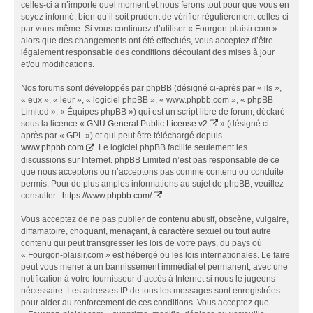
celles-ci à n’importe quel moment et nous ferons tout pour que vous en
soyez informé, bien qu’il soit prudent de vérifier régulièrement celles-ci
par vous-même. Si vous continuez d’utiliser « Fourgon-plaisir.com »
alors que des changements ont été effectués, vous acceptez d’être
légalement responsable des conditions découlant des mises à jour
et/ou modifications.
Nos forums sont développés par phpBB (désigné ci-après par « ils »,
« eux », « leur », « logiciel phpBB », « www.phpbb.com », « phpBB
Limited », « Équipes phpBB ») qui est un script libre de forum, déclaré
sous la licence «
GNU General Public License v2
» (désigné ci-
après par « GPL ») et qui peut être téléchargé depuis
www.phpbb.com
. Le logiciel phpBB facilite seulement les
discussions sur Internet. phpBB Limited n’est pas responsable de ce
que nous acceptons ou n’acceptons pas comme contenu ou conduite
permis. Pour de plus amples informations au sujet de phpBB, veuillez
consulter :
https://www.phpbb.com/
.
Vous acceptez de ne pas publier de contenu abusif, obscène, vulgaire,
diffamatoire, choquant, menaçant, à caractère sexuel ou tout autre
contenu qui peut transgresser les lois de votre pays, du pays où
« Fourgon-plaisir.com » est hébergé ou les lois internationales. Le faire
peut vous mener à un bannissement immédiat et permanent, avec une
notification à votre fournisseur d’accès à Internet si nous le jugeons
nécessaire. Les adresses IP de tous les messages sont enregistrées
pour aider au renforcement de ces conditions. Vous acceptez que