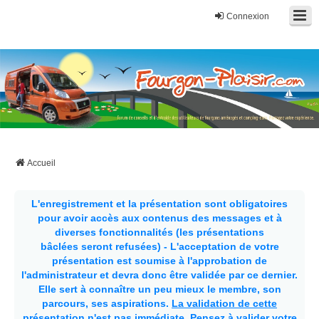
Connexion
Fourgon-plaisir.com
Forum de conseils et d'entraide des utilisateurs de fourgons, fourgons
aménagés, vans et de camping-car. Partagez votre expérience.
Accueil
L'enregistrement et la présentation sont obligatoires
pour avoir accès aux contenus des messages et à
diverses fonctionnalités (les présentations
bâclées seront refusées) - L'acceptation de votre
présentation est soumise à l'approbation de
l'administrateur et devra donc être validée par ce dernier.
Elle sert à connaître un peu mieux le membre, son
parcours, ses aspirations.
La validation de cette
présentation n'est pas immédiate
. Pensez à valider votre