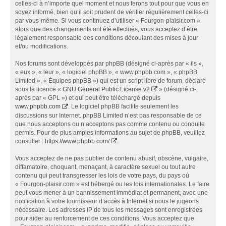
celles-ci à n’importe quel moment et nous ferons tout pour que vous en
soyez informé, bien qu’il soit prudent de vérifier régulièrement celles-ci
par vous-même. Si vous continuez d’utiliser « Fourgon-plaisir.com »
alors que des changements ont été effectués, vous acceptez d’être
légalement responsable des conditions découlant des mises à jour
et/ou modifications.
Nos forums sont développés par phpBB (désigné ci-après par « ils »,
« eux », « leur », « logiciel phpBB », « www.phpbb.com », « phpBB
Limited », « Équipes phpBB ») qui est un script libre de forum, déclaré
sous la licence «
GNU General Public License v2
» (désigné ci-
après par « GPL ») et qui peut être téléchargé depuis
www.phpbb.com
. Le logiciel phpBB facilite seulement les
discussions sur Internet. phpBB Limited n’est pas responsable de ce
que nous acceptons ou n’acceptons pas comme contenu ou conduite
permis. Pour de plus amples informations au sujet de phpBB, veuillez
consulter :
https://www.phpbb.com/
.
Vous acceptez de ne pas publier de contenu abusif, obscène, vulgaire,
diffamatoire, choquant, menaçant, à caractère sexuel ou tout autre
contenu qui peut transgresser les lois de votre pays, du pays où
« Fourgon-plaisir.com » est hébergé ou les lois internationales. Le faire
peut vous mener à un bannissement immédiat et permanent, avec une
notification à votre fournisseur d’accès à Internet si nous le jugeons
nécessaire. Les adresses IP de tous les messages sont enregistrées
pour aider au renforcement de ces conditions. Vous acceptez que