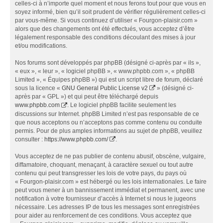
celles-ci à n’importe quel moment et nous ferons tout pour que vous en
soyez informé, bien qu’il soit prudent de vérifier régulièrement celles-ci
par vous-même. Si vous continuez d’utiliser « Fourgon-plaisir.com »
alors que des changements ont été effectués, vous acceptez d’être
légalement responsable des conditions découlant des mises à jour
et/ou modifications.
Nos forums sont développés par phpBB (désigné ci-après par « ils »,
« eux », « leur », « logiciel phpBB », « www.phpbb.com », « phpBB
Limited », « Équipes phpBB ») qui est un script libre de forum, déclaré
sous la licence «
GNU General Public License v2
» (désigné ci-
après par « GPL ») et qui peut être téléchargé depuis
www.phpbb.com
. Le logiciel phpBB facilite seulement les
discussions sur Internet. phpBB Limited n’est pas responsable de ce
que nous acceptons ou n’acceptons pas comme contenu ou conduite
permis. Pour de plus amples informations au sujet de phpBB, veuillez
consulter :
https://www.phpbb.com/
.
Vous acceptez de ne pas publier de contenu abusif, obscène, vulgaire,
diffamatoire, choquant, menaçant, à caractère sexuel ou tout autre
contenu qui peut transgresser les lois de votre pays, du pays où
« Fourgon-plaisir.com » est hébergé ou les lois internationales. Le faire
peut vous mener à un bannissement immédiat et permanent, avec une
notification à votre fournisseur d’accès à Internet si nous le jugeons
nécessaire. Les adresses IP de tous les messages sont enregistrées
pour aider au renforcement de ces conditions. Vous acceptez que