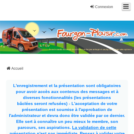
Connexion
Fourgon-plaisir.com
Forum de conseils et d'entraide des utilisateurs de fourgons, fourgons
aménagés, vans et de camping-car. Partagez votre expérience.
Accueil
L'enregistrement et la présentation sont obligatoires
pour avoir accès aux contenus des messages et à
diverses fonctionnalités (les présentations
bâclées seront refusées) - L'acceptation de votre
présentation est soumise à l'approbation de
l'administrateur et devra donc être validée par ce dernier.
Elle sert à connaître un peu mieux le membre, son
parcours, ses aspirations.
La validation de cette
présentation n'est pas immédiate
. Pensez à valider votre