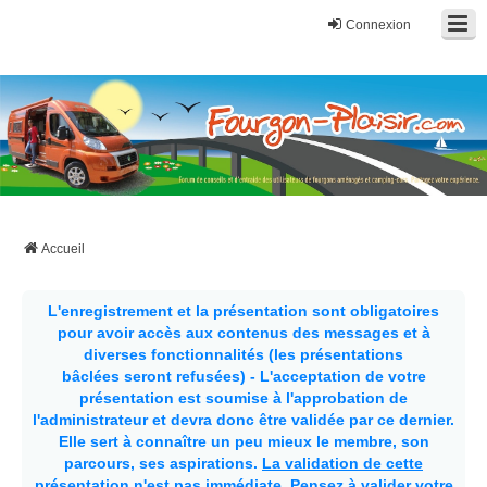
Connexion
Fourgon-plaisir.com
Forum de conseils et d'entraide des utilisateurs de fourgons, fourgons
aménagés, vans et de camping-car. Partagez votre expérience.
Accueil
L'enregistrement et la présentation sont obligatoires
pour avoir accès aux contenus des messages et à
diverses fonctionnalités (les présentations
bâclées seront refusées) - L'acceptation de votre
présentation est soumise à l'approbation de
l'administrateur et devra donc être validée par ce dernier.
Elle sert à connaître un peu mieux le membre, son
parcours, ses aspirations.
La validation de cette
présentation n'est pas immédiate
. Pensez à valider votre