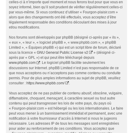
celles-ci à n’importe quel moment et nous ferons tout pour que vous en
soyez informé, bien qu’il soit prudent de vérifier régulièrement celles-ci
par vous-même. Si vous continuez d’utiliser « Fourgon-plaisir.com »
alors que des changements ont été effectués, vous acceptez d’être
légalement responsable des conditions découlant des mises à jour
et/ou modifications.
Nos forums sont développés par phpBB (désigné ci-après par « ils »,
« eux », « leur », « logiciel phpBB », « www.phpbb.com », « phpBB
Limited », « Équipes phpBB ») qui est un script libre de forum, déclaré
sous la licence «
GNU General Public License v2
» (désigné ci-
après par « GPL ») et qui peut être téléchargé depuis
www.phpbb.com
. Le logiciel phpBB facilite seulement les
discussions sur Internet. phpBB Limited n’est pas responsable de ce
que nous acceptons ou n’acceptons pas comme contenu ou conduite
permis. Pour de plus amples informations au sujet de phpBB, veuillez
consulter :
https://www.phpbb.com/
.
Vous acceptez de ne pas publier de contenu abusif, obscène, vulgaire,
diffamatoire, choquant, menaçant, à caractère sexuel ou tout autre
contenu qui peut transgresser les lois de votre pays, du pays où
« Fourgon-plaisir.com » est hébergé ou les lois internationales. Le faire
peut vous mener à un bannissement immédiat et permanent, avec une
notification à votre fournisseur d’accès à Internet si nous le jugeons
nécessaire. Les adresses IP de tous les messages sont enregistrées
pour aider au renforcement de ces conditions. Vous acceptez que