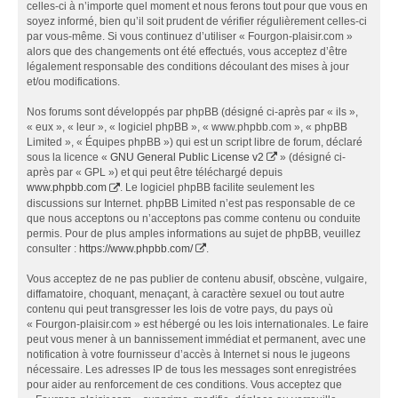
celles-ci à n’importe quel moment et nous ferons tout pour que vous en
soyez informé, bien qu’il soit prudent de vérifier régulièrement celles-ci
par vous-même. Si vous continuez d’utiliser « Fourgon-plaisir.com »
alors que des changements ont été effectués, vous acceptez d’être
légalement responsable des conditions découlant des mises à jour
et/ou modifications.
Nos forums sont développés par phpBB (désigné ci-après par « ils »,
« eux », « leur », « logiciel phpBB », « www.phpbb.com », « phpBB
Limited », « Équipes phpBB ») qui est un script libre de forum, déclaré
sous la licence «
GNU General Public License v2
» (désigné ci-
après par « GPL ») et qui peut être téléchargé depuis
www.phpbb.com
. Le logiciel phpBB facilite seulement les
discussions sur Internet. phpBB Limited n’est pas responsable de ce
que nous acceptons ou n’acceptons pas comme contenu ou conduite
permis. Pour de plus amples informations au sujet de phpBB, veuillez
consulter :
https://www.phpbb.com/
.
Vous acceptez de ne pas publier de contenu abusif, obscène, vulgaire,
diffamatoire, choquant, menaçant, à caractère sexuel ou tout autre
contenu qui peut transgresser les lois de votre pays, du pays où
« Fourgon-plaisir.com » est hébergé ou les lois internationales. Le faire
peut vous mener à un bannissement immédiat et permanent, avec une
notification à votre fournisseur d’accès à Internet si nous le jugeons
nécessaire. Les adresses IP de tous les messages sont enregistrées
pour aider au renforcement de ces conditions. Vous acceptez que