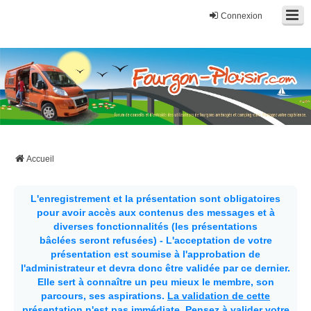
Connexion
Fourgon-plaisir.com
Forum de conseils et d'entraide des utilisateurs de fourgons, fourgons
aménagés, vans et de camping-car. Partagez votre expérience.
Accueil
L'enregistrement et la présentation sont obligatoires
pour avoir accès aux contenus des messages et à
diverses fonctionnalités (les présentations
bâclées seront refusées) - L'acceptation de votre
présentation est soumise à l'approbation de
l'administrateur et devra donc être validée par ce dernier.
Elle sert à connaître un peu mieux le membre, son
parcours, ses aspirations.
La validation de cette
présentation n'est pas immédiate
. Pensez à valider votre