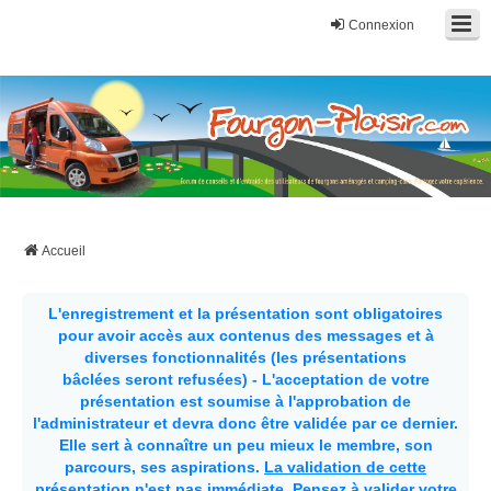
Connexion
Fourgon-plaisir.com
Forum de conseils et d'entraide des utilisateurs de fourgons, fourgons
aménagés, vans et de camping-car. Partagez votre expérience.
Accueil
L'enregistrement et la présentation sont obligatoires
pour avoir accès aux contenus des messages et à
diverses fonctionnalités (les présentations
bâclées seront refusées) - L'acceptation de votre
présentation est soumise à l'approbation de
l'administrateur et devra donc être validée par ce dernier.
Elle sert à connaître un peu mieux le membre, son
parcours, ses aspirations.
La validation de cette
présentation n'est pas immédiate
. Pensez à valider votre