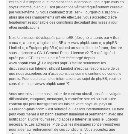
celles-ci à n’importe quel moment et nous ferons tout pour que vous en
soyez informé, bien qu’il soit prudent de vérifier régulièrement celles-ci
par vous-même. Si vous continuez d’utiliser « Fourgon-plaisir.com »
alors que des changements ont été effectués, vous acceptez d’être
légalement responsable des conditions découlant des mises à jour
et/ou modifications.
Nos forums sont développés par phpBB (désigné ci-après par « ils »,
« eux », « leur », « logiciel phpBB », « www.phpbb.com », « phpBB
Limited », « Équipes phpBB ») qui est un script libre de forum, déclaré
sous la licence «
GNU General Public License v2
» (désigné ci-
après par « GPL ») et qui peut être téléchargé depuis
www.phpbb.com
. Le logiciel phpBB facilite seulement les
discussions sur Internet. phpBB Limited n’est pas responsable de ce
que nous acceptons ou n’acceptons pas comme contenu ou conduite
permis. Pour de plus amples informations au sujet de phpBB, veuillez
consulter :
https://www.phpbb.com/
.
Vous acceptez de ne pas publier de contenu abusif, obscène, vulgaire,
diffamatoire, choquant, menaçant, à caractère sexuel ou tout autre
contenu qui peut transgresser les lois de votre pays, du pays où
« Fourgon-plaisir.com » est hébergé ou les lois internationales. Le faire
peut vous mener à un bannissement immédiat et permanent, avec une
notification à votre fournisseur d’accès à Internet si nous le jugeons
nécessaire. Les adresses IP de tous les messages sont enregistrées
pour aider au renforcement de ces conditions. Vous acceptez que