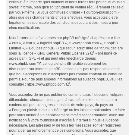
celles-ci à n’importe quel moment et nous ferons tout pour que vous en
soyez informé, bien qu’il soit prudent de vérifier régulièrement celles-ci
par vous-même. Si vous continuez d’utiliser « Fourgon-plaisir.com »
alors que des changements ont été effectués, vous acceptez d’être
légalement responsable des conditions découlant des mises à jour
et/ou modifications.
Nos forums sont développés par phpBB (désigné ci-après par « ils »,
« eux », « leur », « logiciel phpBB », « www.phpbb.com », « phpBB
Limited », « Équipes phpBB ») qui est un script libre de forum, déclaré
sous la licence «
GNU General Public License v2
» (désigné ci-
après par « GPL ») et qui peut être téléchargé depuis
www.phpbb.com
. Le logiciel phpBB facilite seulement les
discussions sur Internet. phpBB Limited n’est pas responsable de ce
que nous acceptons ou n’acceptons pas comme contenu ou conduite
permis. Pour de plus amples informations au sujet de phpBB, veuillez
consulter :
https://www.phpbb.com/
.
Vous acceptez de ne pas publier de contenu abusif, obscène, vulgaire,
diffamatoire, choquant, menaçant, à caractère sexuel ou tout autre
contenu qui peut transgresser les lois de votre pays, du pays où
« Fourgon-plaisir.com » est hébergé ou les lois internationales. Le faire
peut vous mener à un bannissement immédiat et permanent, avec une
notification à votre fournisseur d’accès à Internet si nous le jugeons
nécessaire. Les adresses IP de tous les messages sont enregistrées
pour aider au renforcement de ces conditions. Vous acceptez que