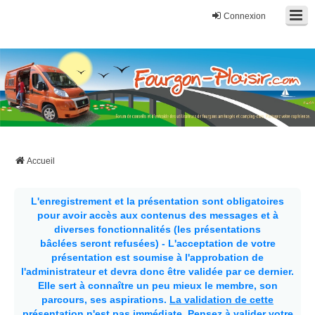
Connexion
Fourgon-plaisir.com
Forum de conseils et d'entraide des utilisateurs de fourgons, fourgons
aménagés, vans et de camping-car. Partagez votre expérience.
Accueil
L'enregistrement et la présentation sont obligatoires
pour avoir accès aux contenus des messages et à
diverses fonctionnalités (les présentations
bâclées seront refusées) - L'acceptation de votre
présentation est soumise à l'approbation de
l'administrateur et devra donc être validée par ce dernier.
Elle sert à connaître un peu mieux le membre, son
parcours, ses aspirations.
La validation de cette
présentation n'est pas immédiate
. Pensez à valider votre