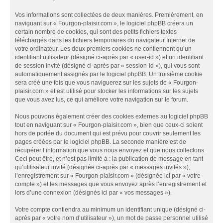
Vos informations sont collectées de deux manières. Premièrement, en
naviguant sur « Fourgon-plaisir.com », le logiciel phpBB créera un
certain nombre de cookies, qui sont des petits fichiers textes
téléchargés dans les fichiers temporaires du navigateur Internet de
votre ordinateur. Les deux premiers cookies ne contiennent qu’un
identifiant utilisateur (désigné ci-après par « user-id ») et un identifiant
de session invité (désigné ci-après par « session-id »), qui vous sont
automatiquement assignés par le logiciel phpBB. Un troisième cookie
sera créé une fois que vous naviguerez sur les sujets de « Fourgon-
plaisir.com » et est utilisé pour stocker les informations sur les sujets
que vous avez lus, ce qui améliore votre navigation sur le forum.
Nous pouvons également créer des cookies externes au logiciel phpBB
tout en naviguant sur « Fourgon-plaisir.com », bien que ceux-ci soient
hors de portée du document qui est prévu pour couvrir seulement les
pages créées par le logiciel phpBB. La seconde manière est de
récupérer l’information que vous nous envoyez et que nous collectons.
Ceci peut être, et n’est pas limité à : la publication de message en tant
qu’utilisateur invité (désignée ci-après par « messages invités »),
l’enregistrement sur « Fourgon-plaisir.com » (désignée ici par « votre
compte ») et les messages que vous envoyez après l’enregistrement et
lors d’une connexion (désignés ici par « vos messages »).
Votre compte contiendra au minimum un identifiant unique (désigné ci-
après par « votre nom d’utilisateur »), un mot de passe personnel utilisé