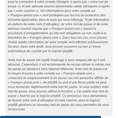
pour la connexion à votre compte (désigné ci-après par « votre mot de
passe »), et une adresse courriel personnelle valide (désignée ci-après
par « votre courriel »). Vos informations pour votre compte sur
« Fourgon-plaisir.com » sont protégées par les lois de protection des
données applicables dans le pays qui nous héberge. Toute information
en-dehors de votre nom d’utilisateur, de votre mot de passe et de votre
adresse courriel requise par « Fourgon-plaisir.com » durant la
procédure d’enregistrement, qu’elle soit obligatoire ou non, reste à la
discrétion de « Fourgon-plaisir.com ». Dans tous les cas, vous pouvez
choisir quelle information de votre compte sera affichée publiquement.
De plus, dans votre profil, vous pouvez souscrire ou non à l’envoi
automatique de courriel par le logiciel phpBB.
Votre mot de passe est crypté (hashage à sens unique) afin qu’il soit
sécurisé. Cependant, il est recommandé de ne pas utiliser le même mot
de passe sur plusieurs sites Internet différents. Votre mot de passe est
le moyen d’accès à votre compte sur « Fourgon-plaisir.com »,
conservez-le soigneusement et en aucun cas une personne affiliée de
« Fourgon-plaisir.com », de phpBB ou une d’une tierce partie ne peut
vous demander légitimement votre mot de passe. Si vous oubliez votre
mot de passe, vous pouvez utiliser la fonction « J’ai oublié mon mot de
passe » fournie par le logiciel phpBB. Ce processus vous demandera
de fournir votre nom d’utilisateur et votre courriel, alors le logiciel
phpBB générera un nouveau mot de passe qui vous permettra de vous
reconnecter.