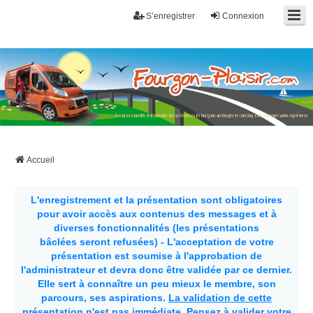
S’enregistrer
Connexion
Fourgon-plaisir.com
Forum de conseils et d'entraide des utilisateurs de fourgons, fourgons
aménagés, vans et de camping-car. Partagez votre expérience.
Accueil
L'enregistrement et la présentation sont obligatoires
pour avoir accès aux contenus des messages et à
diverses fonctionnalités (les présentations
bâclées seront refusées) - L'acceptation de votre
présentation est soumise à l'approbation de
l'administrateur et devra donc être validée par ce dernier.
Elle sert à connaître un peu mieux le membre, son
parcours, ses aspirations.
La validation de cette
présentation n'est pas immédiate
. Pensez à valider votre