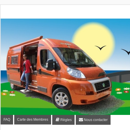
Fourgon-plaisir.com
Forum de conseils et d'entraide des utilisateurs de fourgo
FAQ
Carte des Membres
Règles
Nous contacter