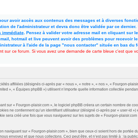
 pour avoir accès aux contenus des messages et à diverses fonctio
ion de l'administrateur et devra donc être validée par ce dernier
as immédiate
. Pensez à valider votre adresse mail en cliquant sur le 
mail, hotmail et live peuvent avoir des problèmes pour recevoir l
inistrateur à l'aide de la page "nous contacter" située en bas du 
t sur ce forum. Si vous avez une demande de carte bleue c'est que vou
iétés affiliées (désignés ci-après par « nous », « notre », « nos », « Fourgon-plais
mited », « Équipes phpBB ») utilisent n’importe quelle information collectée pendant
 sur « Fourgon-plaisir.com », le logiciel phpBB créera un certain nombre de cookies
es ne contiennent qu’un identifiant utilisateur (désigné ci-après par « user-id ») et
 sera créé une fois que vous naviguerez sur les sujets de « Fourgon-plaisir.com » e
n naviguant sur « Fourgon-plaisir.com », bien que ceux-ci soient hors de portée d
us envoyez et que nous collectons. Ceci peut être, et n’est pas limité à : la public