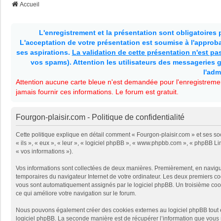
Accueil
L'enregistrement et la présentation sont obligatoires
L'acceptation de votre présentation est soumise à l'approbat
ses aspirations.
La validation de cette présentation n'est p
vos spams). Attention les utilisateurs des messageries g
l'adm
Attention aucune carte bleue n'est demandée pour l'enregistremen
jamais fournir ces informations. Le forum est gratuit.
Fourgon-plaisir.com - Politique de confidentialité
Cette politique explique en détail comment « Fourgon-plaisir.com » et ses soc
« ils », « eux », « leur », « logiciel phpBB », « www.phpbb.com », « phpBB Li
« vos informations »).
Vos informations sont collectées de deux manières. Premièrement, en naviguant
temporaires du navigateur Internet de votre ordinateur. Les deux premiers cooki
vous sont automatiquement assignés par le logiciel phpBB. Un troisième cookie
ce qui améliore votre navigation sur le forum.
Nous pouvons également créer des cookies externes au logiciel phpBB tout e
logiciel phpBB. La seconde manière est de récupérer l’information que vous no