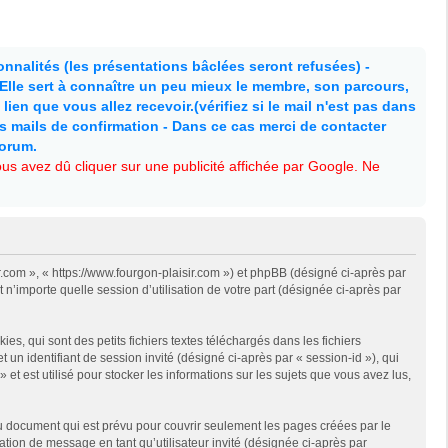
nnalités (les présentations bâclées seront refusées) -
. Elle sert à connaître un peu mieux le membre, son parcours,
lien que vous allez recevoir.(vérifiez si le mail n'est pas dans
es mails de confirmation - Dans ce cas merci de contacter
forum.
s avez dû cliquer sur une publicité affichée par Google. Ne
ir.com », « https://www.fourgon-plaisir.com ») et phpBB (désigné ci-après par
 n’importe quelle session d’utilisation de votre part (désignée ci-après par
, qui sont des petits fichiers textes téléchargés dans les fichiers
 un identifiant de session invité (désigné ci-après par « session-id »), qui
t est utilisé pour stocker les informations sur les sujets que vous avez lus,
u document qui est prévu pour couvrir seulement les pages créées par le
ation de message en tant qu’utilisateur invité (désignée ci-après par