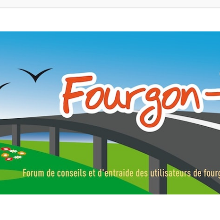
ns, fourgons aménagés, vans et de camping-car. Partagez votre expérie