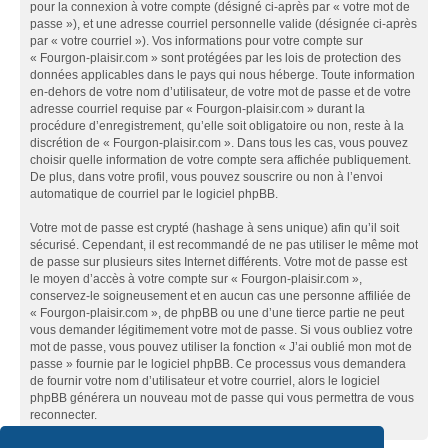
pour la connexion à votre compte (désigné ci-après par « votre mot de
passe »), et une adresse courriel personnelle valide (désignée ci-après
par « votre courriel »). Vos informations pour votre compte sur
« Fourgon-plaisir.com » sont protégées par les lois de protection des
données applicables dans le pays qui nous héberge. Toute information
en-dehors de votre nom d’utilisateur, de votre mot de passe et de votre
adresse courriel requise par « Fourgon-plaisir.com » durant la
procédure d’enregistrement, qu’elle soit obligatoire ou non, reste à la
discrétion de « Fourgon-plaisir.com ». Dans tous les cas, vous pouvez
choisir quelle information de votre compte sera affichée publiquement.
De plus, dans votre profil, vous pouvez souscrire ou non à l’envoi
automatique de courriel par le logiciel phpBB.
Votre mot de passe est crypté (hashage à sens unique) afin qu’il soit
sécurisé. Cependant, il est recommandé de ne pas utiliser le même mot
de passe sur plusieurs sites Internet différents. Votre mot de passe est
le moyen d’accès à votre compte sur « Fourgon-plaisir.com »,
conservez-le soigneusement et en aucun cas une personne affiliée de
« Fourgon-plaisir.com », de phpBB ou une d’une tierce partie ne peut
vous demander légitimement votre mot de passe. Si vous oubliez votre
mot de passe, vous pouvez utiliser la fonction « J’ai oublié mon mot de
passe » fournie par le logiciel phpBB. Ce processus vous demandera
de fournir votre nom d’utilisateur et votre courriel, alors le logiciel
phpBB générera un nouveau mot de passe qui vous permettra de vous
reconnecter.