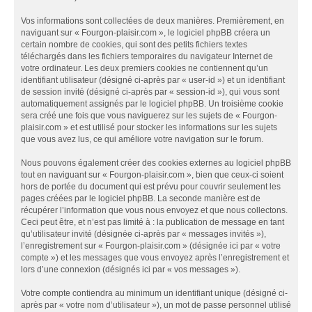
Vos informations sont collectées de deux manières. Premièrement, en
naviguant sur « Fourgon-plaisir.com », le logiciel phpBB créera un
certain nombre de cookies, qui sont des petits fichiers textes
téléchargés dans les fichiers temporaires du navigateur Internet de
votre ordinateur. Les deux premiers cookies ne contiennent qu’un
identifiant utilisateur (désigné ci-après par « user-id ») et un identifiant
de session invité (désigné ci-après par « session-id »), qui vous sont
automatiquement assignés par le logiciel phpBB. Un troisième cookie
sera créé une fois que vous naviguerez sur les sujets de « Fourgon-
plaisir.com » et est utilisé pour stocker les informations sur les sujets
que vous avez lus, ce qui améliore votre navigation sur le forum.
Nous pouvons également créer des cookies externes au logiciel phpBB
tout en naviguant sur « Fourgon-plaisir.com », bien que ceux-ci soient
hors de portée du document qui est prévu pour couvrir seulement les
pages créées par le logiciel phpBB. La seconde manière est de
récupérer l’information que vous nous envoyez et que nous collectons.
Ceci peut être, et n’est pas limité à : la publication de message en tant
qu’utilisateur invité (désignée ci-après par « messages invités »),
l’enregistrement sur « Fourgon-plaisir.com » (désignée ici par « votre
compte ») et les messages que vous envoyez après l’enregistrement et
lors d’une connexion (désignés ici par « vos messages »).
Votre compte contiendra au minimum un identifiant unique (désigné ci-
après par « votre nom d’utilisateur »), un mot de passe personnel utilisé