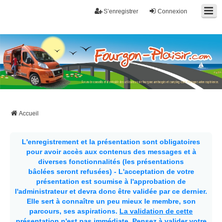
S’enregistrer
Connexion
Fourgon-plaisir.com
Forum de conseils et d'entraide des utilisateurs de fourgons, fourgons
aménagés, vans et de camping-car. Partagez votre expérience.
Accueil
L'enregistrement et la présentation sont obligatoires
pour avoir accès aux contenus des messages et à
diverses fonctionnalités (les présentations
bâclées seront refusées) - L'acceptation de votre
présentation est soumise à l'approbation de
l'administrateur et devra donc être validée par ce dernier.
Elle sert à connaître un peu mieux le membre, son
parcours, ses aspirations.
La validation de cette
présentation n'est pas immédiate
. Pensez à valider votre