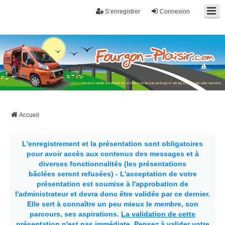
S’enregistrer
Connexion
Fourgon-plaisir.com
Forum de conseils et d'entraide des utilisateurs de fourgons, fourgons
aménagés, vans et de camping-car. Partagez votre expérience.
Accueil
L'enregistrement et la présentation sont obligatoires
pour avoir accès aux contenus des messages et à
diverses fonctionnalités (les présentations
bâclées seront refusées) - L'acceptation de votre
présentation est soumise à l'approbation de
l'administrateur et devra donc être validée par ce dernier.
Elle sert à connaître un peu mieux le membre, son
parcours, ses aspirations.
La validation de cette
présentation n'est pas immédiate
. Pensez à valider votre