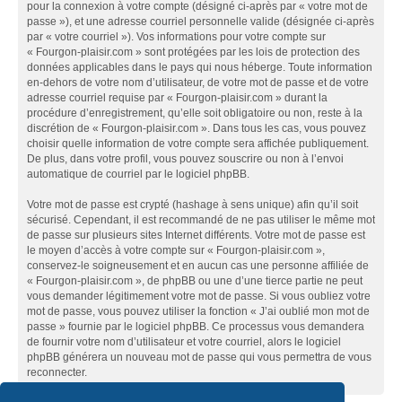
pour la connexion à votre compte (désigné ci-après par « votre mot de
passe »), et une adresse courriel personnelle valide (désignée ci-après
par « votre courriel »). Vos informations pour votre compte sur
« Fourgon-plaisir.com » sont protégées par les lois de protection des
données applicables dans le pays qui nous héberge. Toute information
en-dehors de votre nom d’utilisateur, de votre mot de passe et de votre
adresse courriel requise par « Fourgon-plaisir.com » durant la
procédure d’enregistrement, qu’elle soit obligatoire ou non, reste à la
discrétion de « Fourgon-plaisir.com ». Dans tous les cas, vous pouvez
choisir quelle information de votre compte sera affichée publiquement.
De plus, dans votre profil, vous pouvez souscrire ou non à l’envoi
automatique de courriel par le logiciel phpBB.
Votre mot de passe est crypté (hashage à sens unique) afin qu’il soit
sécurisé. Cependant, il est recommandé de ne pas utiliser le même mot
de passe sur plusieurs sites Internet différents. Votre mot de passe est
le moyen d’accès à votre compte sur « Fourgon-plaisir.com »,
conservez-le soigneusement et en aucun cas une personne affiliée de
« Fourgon-plaisir.com », de phpBB ou une d’une tierce partie ne peut
vous demander légitimement votre mot de passe. Si vous oubliez votre
mot de passe, vous pouvez utiliser la fonction « J’ai oublié mon mot de
passe » fournie par le logiciel phpBB. Ce processus vous demandera
de fournir votre nom d’utilisateur et votre courriel, alors le logiciel
phpBB générera un nouveau mot de passe qui vous permettra de vous
reconnecter.