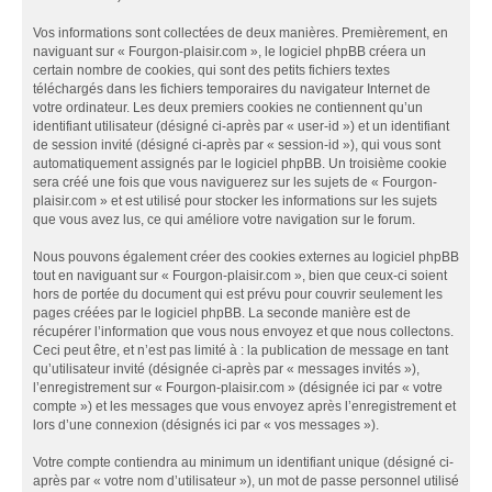
Vos informations sont collectées de deux manières. Premièrement, en
naviguant sur « Fourgon-plaisir.com », le logiciel phpBB créera un
certain nombre de cookies, qui sont des petits fichiers textes
téléchargés dans les fichiers temporaires du navigateur Internet de
votre ordinateur. Les deux premiers cookies ne contiennent qu’un
identifiant utilisateur (désigné ci-après par « user-id ») et un identifiant
de session invité (désigné ci-après par « session-id »), qui vous sont
automatiquement assignés par le logiciel phpBB. Un troisième cookie
sera créé une fois que vous naviguerez sur les sujets de « Fourgon-
plaisir.com » et est utilisé pour stocker les informations sur les sujets
que vous avez lus, ce qui améliore votre navigation sur le forum.
Nous pouvons également créer des cookies externes au logiciel phpBB
tout en naviguant sur « Fourgon-plaisir.com », bien que ceux-ci soient
hors de portée du document qui est prévu pour couvrir seulement les
pages créées par le logiciel phpBB. La seconde manière est de
récupérer l’information que vous nous envoyez et que nous collectons.
Ceci peut être, et n’est pas limité à : la publication de message en tant
qu’utilisateur invité (désignée ci-après par « messages invités »),
l’enregistrement sur « Fourgon-plaisir.com » (désignée ici par « votre
compte ») et les messages que vous envoyez après l’enregistrement et
lors d’une connexion (désignés ici par « vos messages »).
Votre compte contiendra au minimum un identifiant unique (désigné ci-
après par « votre nom d’utilisateur »), un mot de passe personnel utilisé